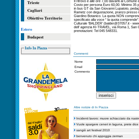
Il ritrovo è alle ore 7,00 davanti al Comune e
Trieste
Costo per persona Euro 60,00. Minimo 35 p
in bus GT da San Giovanni Lupatoto, pedaggi
Cagliari
Rametz con degustazione, pranzo presso ris
Giardino Botanico. La quota NON comprende
Obiettivo Territorio
specificato alla voce “ la quota comprende”.
Culturale ‘BALDER’ (balder@37057.it - www.3
dell’ agenzia KI-TRAVEL, via Roma 1, San G
Estero
prenotazioni: Tel 045 548331.
Budapest
Info In Piazza
Commenti
Nome
Email
Commento
Altre notizie di In Piazza
Incidenti lavoro: muore schiacciato da nastr
Vuole spargere ceneri in laguna, prete dice
sangiò art festival 2010
benvenuto chi appoggia zerman