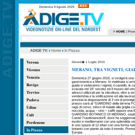
Domenica 9 Agosto 2026
HOME
|
Phot
ADIGE TV:
Home
In Piazza
Verona
Gioved� 1 Luglio 2010
MERANO, TRA VIGNETI, GIA
Vicenza
Venezia
Domenica 27 giugno 2010, si svolgerà una in
gastronomica a Merano. In mattinata si a
Rovigo
guida si visiteranno i vigneti, il castello, le c
scavata nel 18° secolo) ed il museo del vin
Treviso
attrezzi utilizzati per la viticoltura, oltre a 
vendemmia e la vinificazione ed alla lavorazi
Padova
prevista la degustazione di 3 vini di prestigi
pranzo sarà al “GIARDINO della birreria F
Udine
ragù di cervo, stinco di maiale alla griglia c
nocciola, acqua – vino – caffè oppure una Bi
Cult
GIARDINO BOTANICO DI MERANO, ospitato ne
Castel Trauttmansdorff, dove ha soggiornat
Pordenone
esotici e mediterranei con una splendida v
in uno spazio di 12 ettari con una forma natu
In Piazza
botanici con piante da tutto il mondo. Premi
Europa.