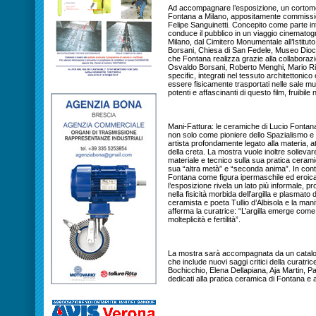
Ad accompagnare l’esposizione, un cortomet
Fontana a Milano, appositamente commission
Felipe Sanguinetti. Concepito come parte int
conduce il pubblico in un viaggio cinematogra
Milano, dal Cimitero Monumentale all’Istitu
Borsani, Chiesa di San Fedele, Museo Dioc
che Fontana realizza grazie alla collaborazion
Osvaldo Borsani, Roberto Menghi, Mario Righ
specific, integrati nel tessuto architettonic
essere fisicamente trasportati nelle sale mu
potenti e affascinanti di questo film, fruibile 
Mani-Fattura: le ceramiche di Lucio Fontana 
non solo come pioniere dello Spazialismo e 
artista profondamente legato alla materia, at
della creta. La mostra vuole inoltre sollevar
materiale e tecnico sulla sua pratica cerami
sua “altra metà” e “seconda anima”. In cont
Fontana come figura ipermaschile ed eroica 
l’esposizione rivela un lato più informale, pr
nella fisicità morbida dell’argilla e plasmato
ceramista e poeta Tullio d’Albisola e la man
afferma la curatrice: “L’argilla emerge come
molteplicità e fertilità”.
La mostra sarà accompagnata da un catalogo 
che include nuovi saggi critici della curatri
Bochicchio, Elena Dellapiana, Aja Martin, P
dedicati alla pratica ceramica di Fontana e ai 