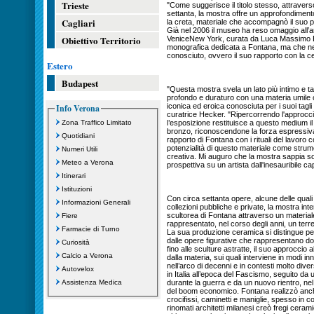
Trieste
"Come suggerisce il titolo stesso, attravers
settanta, la mostra offre un approfondimento 
Cagliari
la creta, materiale che accompagnò il suo per
Già nel 2006 il museo ha reso omaggio all’a
Obiettivo Territorio
VeniceNew York, curata da Luca Massimo B
monografica dedicata a Fontana, ma che n
conosciuto, ovvero il suo rapporto con la c
Estero
Budapest
"Questa mostra svela un lato più intimo e ta
profondo e duraturo con una materia umile com
iconica ed eroica conosciuta per i suoi tagli 
Info Verona
curatrice Hecker. "Ripercorrendo l'approccio 
Zona Traffico Limitato
l’esposizione restituisce a questo medium il
bronzo, riconoscendone la forza espressiva e
Quotidiani
rapporto di Fontana con i rituali del lavoro 
potenzialità di questo materiale come strume
Numeri Utili
creativa. Mi auguro che la mostra sappia so
Meteo a Verona
prospettiva su un artista dall'inesauribile c
Itinerari
Istituzioni
Con circa settanta opere, alcune delle qual
Informazioni Generali
collezioni pubbliche e private, la mostra inte
scultorea di Fontana attraverso un materia
Fiere
rappresentato, nel corso degli anni, un terr
Farmacie di Turno
La sua produzione ceramica si distingue per 
dalle opere figurative che rappresentano donn
Curiosità
fino alle sculture astratte, il suo approccio all
Calcio a Verona
dalla materia, sui quali interviene in modi i
nell’arco di decenni e in contesti molto diver
Autovelox
in Italia all’epoca del Fascismo, seguito da 
Assistenza Medica
durante la guerra e da un nuovo rientro, nel 
del boom economico. Fontana realizzò anche og
crocifissi, caminetti e maniglie, spesso in 
rinomati architetti milanesi creò fregi ceramic