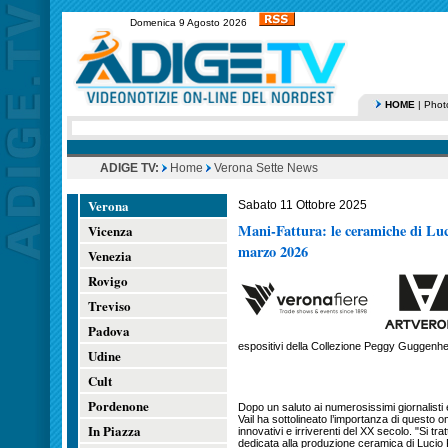
Domenica 9 Agosto 2026
HOME
|
Phot
ADIGE TV:
Home
Verona Sette News
Verona
Sabato 11 Ottobre 2025
Mani-Fattura: le ceramiche di Luc
Vicenza
marzo 2026
Venezia
Rovigo
Treviso
Padova
espositivi della Collezione Peggy Guggenhe
Udine
Cult
Pordenone
Dopo un saluto ai numerosissimi giornalisti e 
Vail ha sottolineato l’importanza di questo om
In Piazza
innovativi e irriverenti del XX secolo. "Si t
dedicata alla produzione ceramica di Lucio