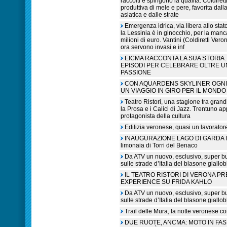
raccolti e spingono la qualità. Coldiret
produttiva di mele e pere, favorita dall
asiatica e dalle strate
Emergenza idrica, via libera allo sta
la Lessinia è in ginocchio, per la manc
milioni di euro. Vantini (Coldiretti V
ora servono invasi e inf
EICMA RACCONTA LA SUA STORIA: 
EPISODI PER CELEBRARE OLTRE U
PASSIONE
CON AQUARDENS SKYLINER OGNI 
UN VIAGGIO IN GIRO PER IL MONDO
Teatro Ristori, una stagione tra grandi
la Prosa e i Calici di Jazz. Trentuno a
protagonista della cultura
Edilizia veronese, quasi un lavorato
INAUGURAZIONE LAGO DI GARDA IN L
limonaia di Torri del Benaco
Da ATV un nuovo, esclusivo, super b
sulle strade d’Italia del blasone giallob
IL TEATRO RISTORI DI VERONA P
EXPERIENCE SU FRIDA KAHLO
Da ATV un nuovo, esclusivo, super b
sulle strade d’Italia del blasone giallob
Trail delle Mura, la notte veronese c
DUE RUOTE, ANCMA: MOTO IN FA