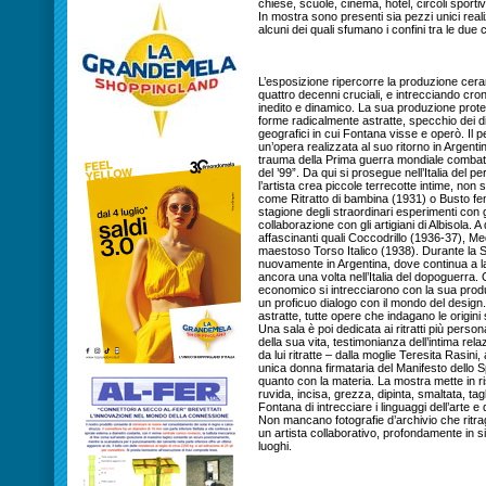
chiese, scuole, cinema, hotel, circoli sporti
In mostra sono presenti sia pezzi unici reali
alcuni dei quali sfumano i confini tra le due 
L’esposizione ripercorre la produzione cer
quattro decenni cruciali, e intrecciando cron
inedito e dinamico. La sua produzione protei
forme radicalmente astratte, specchio dei diver
geografici in cui Fontana visse e operò. Il
un’opera realizzata al suo ritorno in Argentin
trauma della Prima guerra mondiale combattu
del ’99”. Da qui si prosegue nell’Italia del pe
l’artista crea piccole terrecotte intime, non 
come Ritratto di bambina (1931) o Busto fem
stagione degli straordinari esperimenti con gl
collaborazione con gli artigiani di Albisola
affascinanti quali Coccodrillo (1936-37), M
maestoso Torso Italico (1938). Durante la
nuovamente in Argentina, dove continua a la
ancora una volta nell’Italia del dopoguerra. 
economico si intrecciarono con la sua prod
un proficuo dialogo con il mondo del design. 
astratte, tutte opere che indagano le origini
Una sala è poi dedicata ai ritratti più person
della sua vita, testimonianza dell’intima re
da lui ritratte – dalla moglie Teresita Rasini, a
unica donna firmataria del Manifesto dello 
quanto con la materia. La mostra mette in ris
ruvida, incisa, grezza, dipinta, smaltata, tag
Fontana di intrecciare i linguaggi dell’arte e 
Non mancano fotografie d’archivio che ritra
un artista collaborativo, profondamente in s
luoghi.