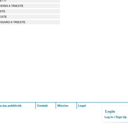
ETTI
VERDI A TRIESTE
ESTE
IESTE
FIGARO A TRIESTE
a tua pubblicità
Contatti
Mission
Legal
Login
Log In / Sign Up