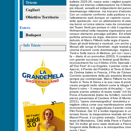
Trieste
balletto 2025-26, nasce sotto i migliori auspic
dialogo ed intensa collaborazione tra il Diret
più irrituali, versatili ed indipendenti del pan
Cagliari
drammaturgo milanese, ma toscano d’adozione,
Con un costante confronto sulla partitura e s
Obiettivo Territorio
l’allestimento sarà dunque un capitolo nuovo 
dello spettacolo: non un abbinamento di visi
ma bensì un’unica visione nata da conversazion
Estero
del Teatro Verdi per portare in città il capolav
Hofmannsthal nella massima espressione possi
Budapest
nessun elemento prevalga sull’altro. Ed infatt
perfetta armonia tra regia, direzione musicale e g
debutto di Marco Filiberti nella regia d’opera.
Dopo gli studi letterari e musicali, con anche
Info Trieste
Mozart alle songs di Gershwin, regie teatrali gio
cinema d’autore come drammaturgo, regista e 
Tivoli e Sulle tracce di Medora, poi con i suo
fa – diario di un pornodivo (2003), Il complea
con grande successo in festival quali Berlino
riconoscimenti fra cui il Globo d’Oro Speciale d
all’“Out Fest” di Los Angeles, il premio come m
Ajaccio, il Premio del Pubblico al Terra di Sie
du Cinéma Italien in Francia, il Prix de l’Unive
Convinto sostenitore della più assoluta libertà
sempre più commerciale, Marco Filiberti ha fo
Teatro in Terra di Siena e la sua casa di pro
creato progetti molto sfidanti come la trilogia
Byron’s ruins – Il crepuscolo di Arcadia) – “
proprio evento artistico di teatro totale” («Il
Prove d’Autenticità (tratto da Schiller), non
pieces presentata al Cantiere d’Arte di Montepu
(2021), “opera cinematografica” sinestetica e 
migliore critica come una manifestazione artist
riconoscimenti, si è aggiudicata il premio come
Film Festival. Dal ’22 è inoltre impegnato in 
tentato finora: la trasposizione teatrale del
Marcel Proust, il cui primo estratto, Cahiers d
teatri di Montalcino, Città della Pieve e Padov
Nel ’24 inoltre gli sono state dedicate a Firenz
Sorgenti della Bellezza e la retrospettiva cin
rende Liberi.