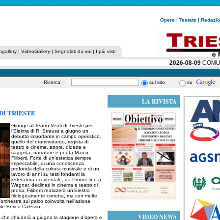
Opere
|
Testate
|
Redazi
ogallery
|
VideoGallery
|
Segnalati da voi
|
I più visti
2026-08-09
COMUNITÀ
Ricerca
sul sito
su
LA RIVISTA
DI TRIESTE
Giunge al Teatro Verdi di Trieste per
l’Elektra di R. Strauss a giugno un
debutto importante in campo operistico,
quello del drammaturgo, regista di
teatro e cinema, attore, didatta e
saggista, narratore e poeta Marco
Filiberti. Forte di un’estetica sempre
impeccabile, di una conoscenza
profonda della cultura musicale e di un
lavoro di anni su testi fondanti la
letteratura occidentale, da Proust fino a
Wagner, declinati in cinema e teatro di
prosa, Filiberti realizzerà un’Elektra
filologicamente corretta, ma con molte
l’orchestra sul palco coinvolta nell’azione
ale Enrico Calesso.
VIDEO NEWS
, che chiuderà a giugno la stagione d’opera e