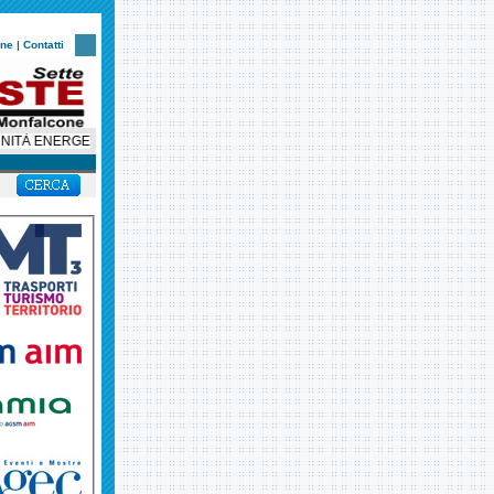
one
|
Contatti
 ENERGETICHE, 75 MILA EURO PER TRE PROGETTI NEL VERONESE. FONDAZ