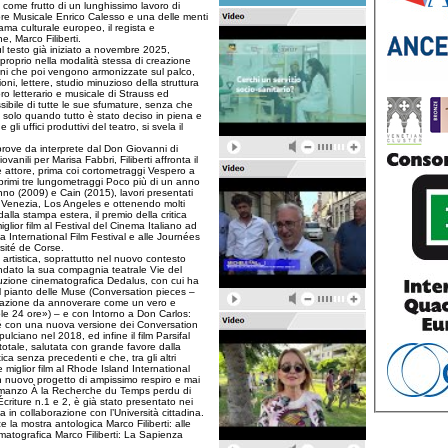
i come frutto di un lunghissimo lavoro di
tore Musicale Enrico Calesso e una delle menti
orama culturale europeo, il regista e
 Marco Filiberti.
ul testo già iniziato a novembre 2025,
proprio nella modalità stessa di creazione
oni che poi vengono armonizzate sul palco,
i, lettere, studio minuzioso della struttura
oro letterario e musicale di Strauss ed
bile di tutte le sue sfumature, senza che
i solo quando tutto è stato deciso in piena e
li uffici produttivi del teatro, si svela il
 prove da interprete dal Don Giovanni di
vanili per Marisa Fabbri, Filiberti affronta il
attore, prima coi cortometraggi Vespero a
i primi tre lungometraggi Poco più di un anno
nno (2009) e Cain (2015), lavori presentati
, Venezia, Los Angeles e ottenendo molti
alla stampa estera, il premio della critica
iglior film al Festival del Cinema Italiano ad
na International Film Festival e alle Journées
rsité de Corse.
 artistica, soprattutto nel nuovo contesto
ndato la sua compagnia teatrale Vie del
duzione cinematografica Dedalus, con cui ha
 Il pianto delle Muse (Conversation pieces –
creazione da annoverare come un vero e
 Sole 24 ore») – e con Intorno a Don Carlos:
ché con una nuova versione dei Conversation
lciano nel 2018, ed infine il film Parsifal
totale, salutata con grande favore dalla
ica senza precedenti e che, tra gli altri
 miglior film al Rhode Island International
un nuovo progetto di ampissimo respiro e mai
 romanzo À la Recherche du Temps perdu di
’Écriture n.1 e 2, è già stato presentato nei
a in collaborazione con l’Università cittadina.
e la mostra antologica Marco Filiberti: alle
ematografica Marco Filiberti: La Sapienza