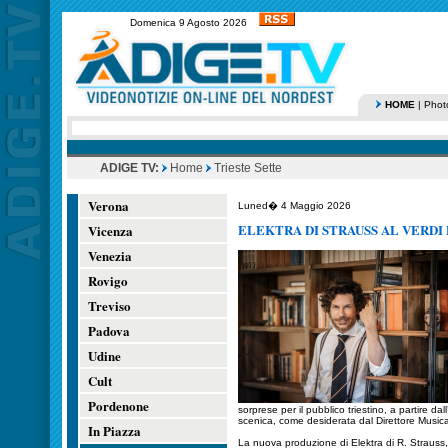
Domenica 9 Agosto 2026
HOME
|
Phot
ADIGE TV:
Home
Trieste Sette
Verona
Luned� 4 Maggio 2026
ELEKTRA DI STRAUSS AL VERDI 
Vicenza
Venezia
Rovigo
Treviso
Padova
Udine
Cult
Pordenone
sorprese per il pubblico triestino, a partire dal
scenica, come desiderata dal Direttore Music
In Piazza
La nuova produzione di Elektra di R. Strauss