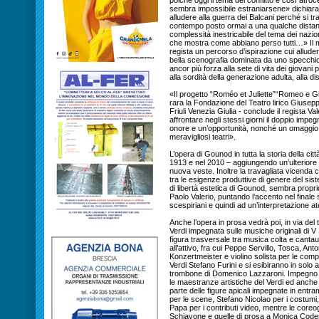
poiché oggi il tema del conflitto è così at
sembra impossibile estraniarsene» dichiara 
alludere alla guerra dei Balcani perché si tr
contempo posto ormai a una qualche distanza
complessità inestricabile del tema dei nazion
che mostra come abbiano perso tutti…» Il m
regista un percorso d’ispirazione cui allud
bella scenografia dominata da uno specchio,
ancor più forza alla sete di vita dei giovani 
alla sordità della generazione adulta, alla d
«Il progetto “Roméo et Juliette”“Romeo e Gi
rara la Fondazione del Teatro lirico Giuseppe
Friuli Venezia Giulia - conclude il regista Vale
affrontare negli stessi giorni il doppio impe
onore e un’opportunità, nonché un omaggio a
meravigliosi teatri».
L’opera di Gounod in tutta la storia della cit
1913 e nel 2010 – aggiungendo un’ulteriore r
nuova veste. Inoltre la travagliata vicenda c
tra le esigenze produttive di genere del sis
di libertà estetica di Gounod, sembra proprio
Paolo Valerio, puntando l’accento nel finale
scespiriani e quindi ad un’interpretazione a
Anche l’opera in prosa vedrà poi, in via del 
Verdi impegnata sulle musiche originali di V S
figura trasversale tra musica colta e cantau
all’attivo, fra cui Peppe Servillo, Tosca, Anton
Konzertmeister e violino solista per le compos
Verdi Stefano Furini e si esibiranno in solo a
trombone di Domenico Lazzaroni. Impegno pr
le maestranze artistiche del Verdi ed anche
parte delle figure apicali impegnate in en
per le scene, Stefano Nicolao per i costumi
Papa per i contributi video, mentre le core
Schiavone e quelle di prosa a Monica Code