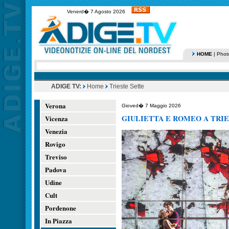
Venerd� 7 Agosto 2026
HOME
|
Phot
ADIGE TV:
Home
Trieste Sette
Verona
Gioved� 7 Maggio 2026
GIULIETTA E ROMEO A TRI
Vicenza
Venezia
Rovigo
Treviso
Padova
Udine
Cult
Pordenone
In Piazza