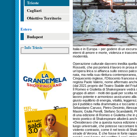
Trieste
Cagliari
Obiettivo Territorio
Estero
Budapest
Info Trieste
Italia e in Europa – per godere di un excursu
eterni di amore e morte, violenza e trascen
modernità.
Operazione culturale davvero inedita quella 
Rossetti, che poi porterà il lavoro in prosa i
un’opera lirica si affianca sullo stesso pal
nata, ma nella sua rilettura contemporanea, in
Cinquecento inglese, l’Ottocento francese e
regista Paolo Valerio, nome affermato anche
(dal 2021 proprio del Teatro Stabile del Friul
Il Romeo e Giulietta di Shakespeare vedrà s
gruppo di attori - molti dei quali per scelta 
lavoro potente e armonioso assicurano alla
giusto equilibrio di energia, vitalità, leggere
poi il pubblico nella drammatica e toccant
Sebastiano Caruso, Pietro Desimio, Alessa
Masini, Giulia Perelli, Stefano Scandaletti, P
di una edizione di Romeo e Giulietta che in
testo poetico di Shakespeare alluderà anche 
«Desideravo che a questa nuova edizione d
luogo universale, che potesse raccontare la
violento contrasto, come è nel testo di Shak
strade di Verona. E che fosse in forte rapport