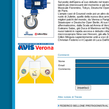
Sul podio dell’opera al suo debutto nel teatr
talenti più interessanti del momento e già be
Musicale Fiorentino, Tokyo, Deutsche Oper 
de Paris.
L’ampio cast di Gounod vede poi un altro dop
ruolo di Juliette, quello della nuova diva 
migliori palchi del mondo, da Vienna a Par
Staatsoper e Deutsche Oper Berlin. Al suo
affermatissimo, dalla Scala ad Arena di Ve
Galeano Salas, già Duca di Mantova nel Rigol
nuovi talenti in rapida ascesa e debutto citt
mezzosoprano Nina van Hessen, già alla Sca
Gillen Minguía sapientemente uniti a voci d
Christian Federici e il Capulet di Luca Dall’
Commenti
Nome
Email
Commento
Altre notizie di Trieste
FEDERICO BELLONE PROTAGONISTA AL 