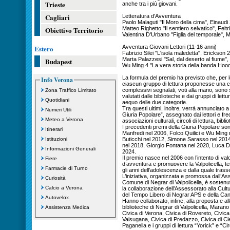
Trieste
anche tra i più giovani.
Cagliari
Letteratura d'Avventura
Paolo Malaguti "Il Moro della cima", Einaudi
Obiettivo Territorio
Matteo Righetto "Il sentiero selvatico", Feltr
Valentina D'Urbano "Figlia del temporale",
Estero
Avventura Giovani Lettori (11-16 anni)
Fabrizio Silei "L'isola maledetta", Erickson 
Marta Palazzesi "Sal, dal deserto al fiume",
Budapest
Wu Ming 4 "La vera storia della banda Hoo
La formula del premio ha previsto che, per l
Info Verona
ciascun gruppo di lettura proponesse una classi
complessivi segnalati, voti alla mano, sono stat
Zona Traffico Limitato
valutati dalle biblioteche e dai gruppi di lettu
Quotidiani
aequo delle due categorie.
Tra questi ultimi, inoltre, verrà annunciato 
Numeri Utili
Giuria Popolare”, assegnato dai lettori e fre
Meteo a Verona
associazioni culturali, circoli di lettura, bibli
I precedenti premi della Giuria Popolare so
Itinerari
Manfredi nel 2006, Folco Quilici e Wu Ming
Istituzioni
Buticchi nel 2012, Simone Sarasso nel 2014
nel 2018, Giorgio Fontana nel 2020, Luca D
Informazioni Generali
2024.
Il premio nasce nel 2006 con l’intento di va
Fiere
d’avventura e promuovere la Valpolicella, t
Farmacie di Turno
gli anni dell’adolescenza e dalla quale trass
L’iniziativa, organizzata e promossa dall’Ass
Curiosità
Comune di Negrar di Valpolicella, è sosten
Calcio a Verona
la collaborazione dell’Assessorato alla Cult
del Tempo Libero di Negrar APS e della Can
Autovelox
Hanno collaborato, infine, alla proposta e a
biblioteche di Negrar di Valpolicella, Mara
Assistenza Medica
Civica di Verona, Civica di Rovereto, Civic
Valsugana, Civica di Predazzo, Civica di Cle
Paganella e i gruppi di lettura “Yorick” e “Cir