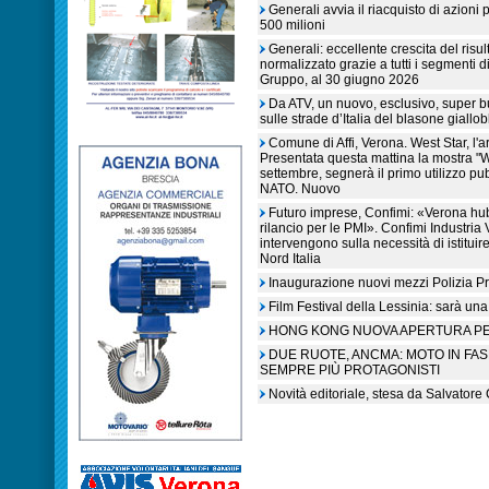
Generali avvia il riacquisto di azioni
500 milioni
Generali: eccellente crescita del risult
normalizzato grazie a tutti i segmenti d
Gruppo, al 30 giugno 2026
Da ATV, un nuovo, esclusivo, super 
sulle strade d’Italia del blasone giallob
Comune di Affi, Verona. West Star, l'a
Presentata questa mattina la mostra "W
settembre, segnerà il primo utilizzo pub
NATO. Nuovo
Futuro imprese, Confimi: «Verona hub
rilancio per le PMI». Confimi Industri
intervengono sulla necessità di istitu
Nord Italia
Inaugurazione nuovi mezzi Polizia Pr
Film Festival della Lessinia: sarà una
HONG KONG NUOVA APERTURA P
DUE RUOTE, ANCMA: MOTO IN FA
SEMPRE PIÙ PROTAGONISTI
Novità editoriale, stesa da Salvatore