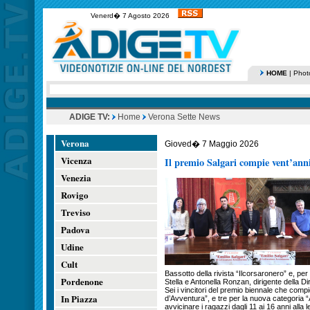
Venerd� 7 Agosto 2026
HOME
|
Phot
ADIGE TV:
Home
Verona Sette News
Verona
Gioved� 7 Maggio 2026
Vicenza
Il premio Salgari compie vent’anni 
Venezia
Rovigo
Treviso
Padova
Udine
Cult
Bassotto della rivista “Ilcorsaronero” e, pe
Pordenone
Stella e Antonella Ronzan, dirigente della Di
Sei i vincitori del premio biennale che compi
In Piazza
d’Avventura”, e tre per la nuova categoria “A
avvicinare i ragazzi dagli 11 ai 16 anni alla 