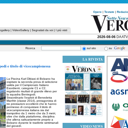
Opere
|
Testate
|
Redazi
ogallery
|
VideoGallery
|
Segnalati da voi
|
I più visti
2026-08-06
DA ATV, U
Ricerca
sul sito
su
LA RIVISTA
podi e titolo di vicecampionessa
La Piscina Karl Dibiasi di Bolzano ha
ospitato la seconda prova di selezione
valida per il Campionato Italiano
Esordienti, categorie C1 e C2,
regalando risultati di grande rilievo per
la squadra Bentegodi.
Straordinario l’exploit di Benedetta
Manfrin (classe 2014), protagonista di
tre prestazioni eccellenti che le hanno
permesso di conquistare il titolo di
vicecampionessa italiana sia dal
trampolino da 1 metro che da 3 metri,
oltre che dalla piattaforma, disciplina
che allena saltuariamente proprio a
Bolzano durante le trasferte settimanali
VIDEO NEWS
del giovedì.