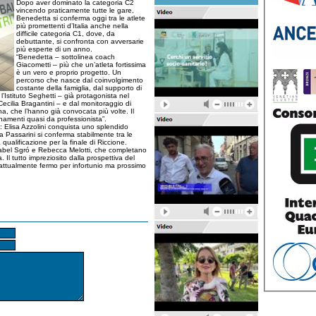
Dopo aver dominato la categoria C2
vincendo praticamente tutte le gare,
Benedetta si conferma oggi tra le atlete
più promettenti d’Italia anche nella
difficile categoria C1, dove, da
debuttante, si confronta con avversarie
più esperte di un anno.
“Benedetta – sottolinea coach
Giacometti – più che un’atleta fortissima
è un vero e proprio progetto. Un
percorso che nasce dal coinvolgimento
costante della famiglia, dal supporto di
Istituto Seghetti – già protagonista nel
ecilia Bragantini – e dal monitoraggio di
iana, che l’hanno già convocata più volte. Il
amenti quasi da professionista”.
ra: Elisa Azzolini conquista uno splendido
 Passarini si conferma stabilmente tra le
 qualificazione per la finale di Riccione.
abel Sgró e Rebecca Melotti, che completano
Il tutto impreziosito dalla prospettiva del
 attualmente fermo per infortunio ma prossimo