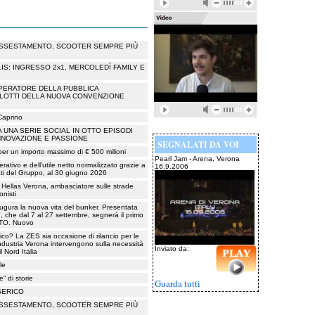
 ASSESTAMENTO, SCOOTER SEMPRE PIÙ
S: INGRESSO 2x1, MERCOLEDÌ FAMILY E
PERATORE DELLA PUBBLICA
 LOTTI DELLA NUOVA CONVENZIONE
 Caprino
A UNA SERIE SOCIAL IN OTTO EPISODI
NNOVAZIONE E PASSIONE
SEGNALATI DA VOI
e per un importo massimo di € 500 milioni
Pearl Jam - Arena, Verona
erativo e dell’utile netto normalizzato grazie a
16.9.2006
idati del Gruppo, al 30 giugno 2026
 Hellas Verona, ambasciatore sulle strade
onisti
augura la nuova vita del bunker. Presentata
 che dal 7 al 27 settembre, segnerà il primo
NATO. Nuovo
ico? La ZES sia occasione di rilancio per le
ndustria Verona intervengono sulla necessità
Inviato da:
 Nord Italia
le
” di storie
Guarda tutti
SERICO
 ASSESTAMENTO, SCOOTER SEMPRE PIÙ