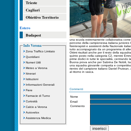
Trieste
Cagliari
Obiettivo Territorio
Estero
Budapest
una scuola estremamente collaborativa come l’
percorso della campionessa italiana juniores C
Info Verona
fisioterapisti e assistenti della Nazionale ital
tutto accompagnato da un programma di allen
Zona Traffico Limitato
Ottimi risultati anche per il resto della squad
quinto posto nella categoria C2, mentre Emma
Quotidiani
prime dodici in tutte le specialità, centrando la
Buona prova anche per Sabrina De Nobili, Is
Numeri Utili
una squadra giovanile compatta e competitiva. 
Meteo a Verona
rientro del campione italiano Daniel Prutean,
al ritorno in vasca.
Itinerari
Istituzioni
Informazioni Generali
Commenti
Fiere
Farmacie di Turno
Nome
Curiosità
Email
Commento
Calcio a Verona
Autovelox
Assistenza Medica