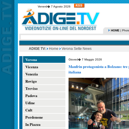
Venerd� 7 Agosto 2026
HOME
|
Phot
ADIGE TV:
Home
Verona Sette News
Verona
Gioved� 7 Maggio 2026
Manfrin protagonista a Bolzano: tre 
Vicenza
italiana
Venezia
Rovigo
Treviso
Padova
Udine
Cult
Pordenone
In Piazza