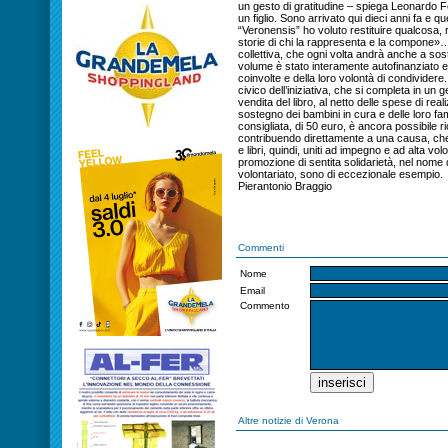
un gesto di gratitudine – spiega Leonardo 
un figlio. Sono arrivato qui dieci anni fa e q
“Veronensis” ho voluto restituire qualcosa, 
storie di chi la rappresenta e la compone
collettiva, che ogni volta andrà anche a soste
volume è stato interamente autofinanziato e
coinvolte e della loro volontà di condividere.
civico dell’iniziativa, che si completa in un g
vendita del libro, al netto delle spese di re
sostegno dei bambini in cura e delle loro f
consigliata, di 50 euro, è ancora possibile ri
contribuendo direttamente a una causa, che 
e libri, quindi, uniti ad impegno e ad alta v
promozione di sentita solidarietà, nel nome 
volontariato, sono di eccezionale esempio.
Pierantonio Braggio
Commenti
Nome
Email
Commento
Altre notizie di Verona