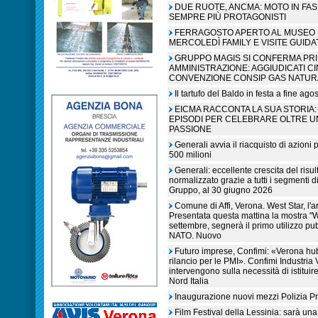
DUE RUOTE, ANCMA: MOTO IN FA
SEMPRE PIÙ PROTAGONISTI
FERRAGOSTO APERTO AL MUSEO N
MERCOLEDÌ FAMILY E VISITE GUIDA
GRUPPO MAGIS SI CONFERMA PR
AMMINISTRAZIONE: AGGIUDICATI C
CONVENZIONE CONSIP GAS NATUR
Il tartufo del Baldo in festa a fine ag
EICMA RACCONTA LA SUA STORIA: 
EPISODI PER CELEBRARE OLTRE U
PASSIONE
Generali avvia il riacquisto di azioni
500 milioni
Generali: eccellente crescita del risult
normalizzato grazie a tutti i segmenti d
Gruppo, al 30 giugno 2026
Comune di Affi, Verona. West Star, l'a
Presentata questa mattina la mostra "W
settembre, segnerà il primo utilizzo pub
NATO. Nuovo
Futuro imprese, Confimi: «Verona hub
rilancio per le PMI». Confimi Industri
intervengono sulla necessità di istitu
Nord Italia
Inaugurazione nuovi mezzi Polizia Pr
Film Festival della Lessinia: sarà una