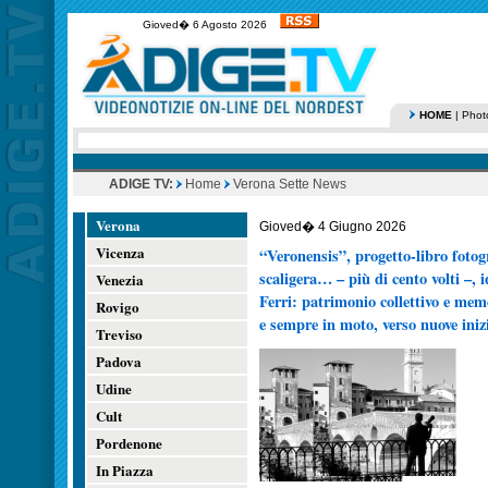
Gioved� 6 Agosto 2026
HOME
|
Phot
ADIGE TV:
Home
Verona Sette News
Verona
Gioved� 4 Giugno 2026
Vicenza
“Veronensis”, progetto-libro fotogr
scaligera… – più di cento volti –, 
Venezia
Ferri: patrimonio collettivo e mem
Rovigo
e sempre in moto, verso nuove iniz
Treviso
Padova
Udine
Cult
Pordenone
In Piazza