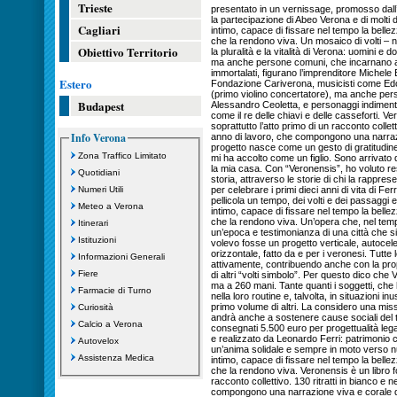
Trieste
presentato in un vernissage, promosso dall
la partecipazione di Abeo Verona e di molti de
Cagliari
intimo, capace di fissare nel tempo la belle
che la rendono viva. Un mosaico di volti – n
Obiettivo Territorio
la pluralità e la vitalità di Verona: uomini e d
ma anche persone comuni, che incarnano a l
immortalati, figurano l’imprenditore Michele
Estero
Fondazione Cariverona, musicisti come Edoar
(primo violino concertatore), ma anche perso
Budapest
Alessandro Ceoletta, e personaggi indimenti
come il re delle chiavi e delle casseforti. V
soprattutto l’atto primo di un racconto colletti
Info Verona
anno di lavoro, che compongono una narrazi
progetto nasce come un gesto di gratitudin
Zona Traffico Limitato
mi ha accolto come un figlio. Sono arrivato q
la mia casa. Con “Veronensis”, ho voluto re
Quotidiani
storia, attraverso le storie di chi la rapp
Numeri Utili
per celebrare i primi dieci anni di vita di Fe
pellicola un tempo, dei volti e dei passaggi ep
Meteo a Verona
intimo, capace di fissare nel tempo la belle
che la rendono viva. Un’opera che, nel tem
Itinerari
un’epoca e testimonianza di una città che s
Istituzioni
volevo fosse un progetto verticale, autocel
orizzontale, fatto da e per i veronesi. Tutt
Informazioni Generali
attivamente, contribuendo anche con la propr
Fiere
di altri “volti simbolo”. Per questo dico ch
ma a 260 mani. Tante quanti i soggetti, che h
Farmacie di Turno
nella loro routine e, talvolta, in situazioni i
primo volume di altri. La considero una miss
Curiosità
andrà anche a sostenere cause sociali del t
Calcio a Verona
consegnati 5.500 euro per progettualità legate,
e realizzato da Leonardo Ferri: patrimonio co
Autovelox
un’anima solidale e sempre in moto verso nuov
Assistenza Medica
intimo, capace di fissare nel tempo la belle
che la rendono viva. Veronensis è un libro fo
racconto collettivo. 130 ritratti in bianco e n
compongono una narrazione viva e corale d