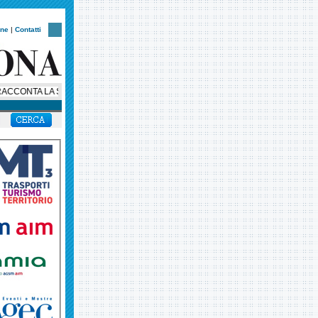
one
|
Contatti
ONTA LA SUA STORIA: AL VIA UNA SERIE SOCIAL IN OTTO EPISODI PER CE