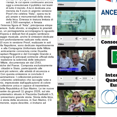
i tempi, le cui opere continuano ancora
oggi a emozionare il pubblico nei teatri
di tutto il mondo. A lui è dedicata una
moneta da 5 euro in argento versione
Proof che celebra “Aida”, opera tra le
più amate e monumentali della storia
della lirica. Emessa in tiratura limitata di
soli 2.500 esemplari, e firmata
l’intensa figura di “Aida”, principessa etiope
amore. Sullo sfondo, si stagliano le piramidi
asso, un pentagramma accompagna lo sguardo
’opera e delicati fiori di papiro sembrano
maggio musicale, anche le emissioni dedicate
tuzioni profondamente radicate nella storia
 euro in versione Proof, realizzate in soli
lla Napolione, sono dedicate rispettivamente
e alla Compagnia Uniformata delle Milizie.
, anticamente conosciuta come Guardia
 Capitani Reggenti e del Consiglio Grande e
pagna le principali cerimonie ufficiali della
adizione la solennità delle istituzioni
Milizie, documentata sin dal 1543,
 antiche del Paese. Composta esclusivamente
 cittadini e Stato, partecipando alle
i più solenni, alle attività di sicurezza e
ri. Con questa emissione si conclude il
 sammarinesi. I collezionisti potranno
o cofanetto celebrativo che raccoglie tutte e
o, impreziosite dall’applicazione di colore
la collezione unica e capace di trasmettere,
e della Repubblica di San Marino. Le tre nuove
partire da giovedì 11 giugno 2026, sul sito
mismatico situato in Piazzetta Garibaldi n.5,
 presentano grande storia. Storia della lirica,
 e storia della sicurezza, in San Marino. C’è
onete, sopra descritte, ci invitano ad