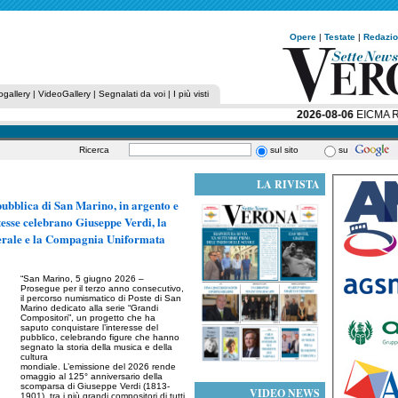
Opere
|
Testate
|
Redazi
ogallery
|
VideoGallery
|
Segnalati da voi
|
I più visti
2026-08-06
EICMA RACC
Ricerca
sul sito
su
LA RIVISTA
ubblica di San Marino, in argento e
stesse celebrano Giuseppe Verdi, la
erale e la Compagnia Uniformata
“San Marino, 5 giugno 2026 –
Prosegue per il terzo anno consecutivo,
il percorso numismatico di Poste di San
Marino dedicato alla serie “Grandi
Compositori”, un progetto che ha
saputo conquistare l’interesse del
pubblico, celebrando figure che hanno
segnato la storia della musica e della
cultura
mondiale. L’emissione del 2026 rende
omaggio al 125° anniversario della
scomparsa di Giuseppe Verdi (1813-
VIDEO NEWS
1901), tra i più grandi compositori di tutti