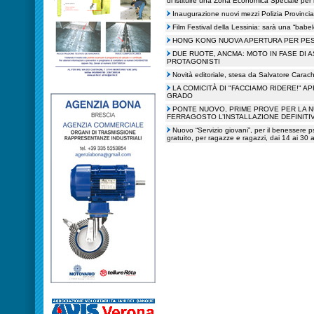
di istituire una Zona Economica Speciale per il
Inaugurazione nuovi mezzi Polizia Provincia
Film Festival della Lessinia: sarà una “babele
HONG KONG NUOVA APERTURA PER PE
DUE RUOTE, ANCMA: MOTO IN FASE DI
PROTAGONISTI
Novità editoriale, stesa da Salvatore Carac
LA COMICITÀ DI "FACCIAMO RIDERE!" A
GRADO
PONTE NUOVO, PRIME PROVE PER LA N
FERRAGOSTO L’INSTALLAZIONE DEFINITI
Nuovo “Servizio giovani”, per il benessere 
gratuito, per ragazze e ragazzi, dai 14 ai 30 