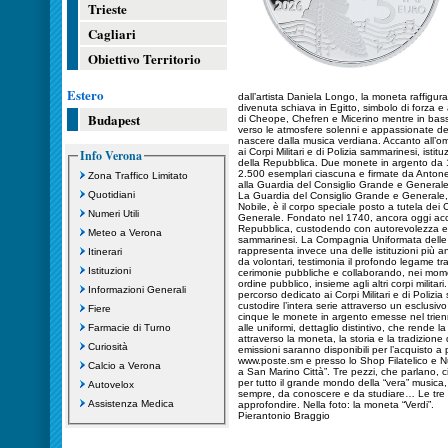
Trieste
Cagliari
Obiettivo Territorio
Estero
dall’artista Daniela Longo, la moneta raffigura 
divenuta schiava in Egitto, simbolo di forza e 
Budapest
di Cheope, Chefren e Micerino mentre in b
verso le atmosfere solenni e appassionate dell
nascere dalla musica verdiana. Accanto all’o
ai Corpi Militari e di Polizia sammarinesi, isti
Info Verona
della Repubblica. Due monete in argento da 10
2.500 esemplari ciascuna e firmate da Antone
Zona Traffico Limitato
alla Guardia del Consiglio Grande e Generale 
Quotidiani
La Guardia del Consiglio Grande e Generale
Nobile, è il corpo speciale posto a tutela dei
Numeri Utili
Generale. Fondato nel 1740, ancora oggi accom
Repubblica, custodendo con autorevolezza e tr
Meteo a Verona
sammarinesi. La Compagnia Uniformata delle 
rappresenta invece una delle istituzioni più
Itinerari
da volontari, testimonia il profondo legame tra
Istituzioni
cerimonie pubbliche e collaborando, nei moment
ordine pubblico, insieme agli altri corpi milita
Informazioni Generali
percorso dedicato ai Corpi Militari e di Polizia
custodire l’intera serie attraverso un esclusiv
Fiere
cinque le monete in argento emesse nel trienni
Farmacie di Turno
alle uniformi, dettaglio distintivo, che rende 
attraverso la moneta, la storia e la tradizion
Curiosità
emissioni saranno disponibili per l’acquisto a 
www.poste.sm e presso lo Shop Filatelico e Nu
Calcio a Verona
a San Marino Città”. Tre pezzi, che parlano, ci
per tutto il grande mondo della “vera” musica,
Autovelox
sempre, da conoscere e da studiare… Le tre m
Assistenza Medica
approfondire. Nella foto: la moneta “Verdi”.
Pierantonio Braggio