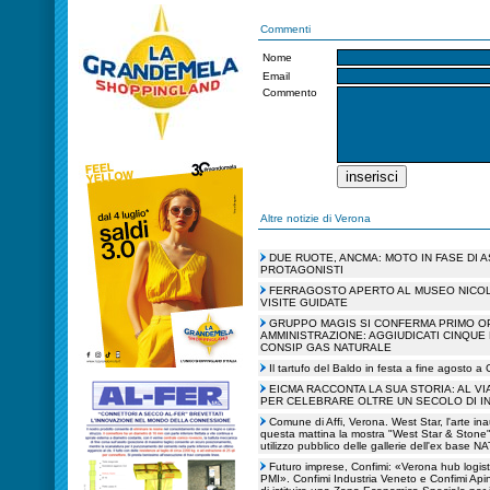
Commenti
Nome
Email
Commento
Altre notizie di Verona
DUE RUOTE, ANCMA: MOTO IN FASE DI
PROTAGONISTI
FERRAGOSTO APERTO AL MUSEO NICOLI
VISITE GUIDATE
GRUPPO MAGIS SI CONFERMA PRIMO O
AMMINISTRAZIONE: AGGIUDICATI CINQUE
CONSIP GAS NATURALE
Il tartufo del Baldo in festa a fine agosto a
EICMA RACCONTA LA SUA STORIA: AL VI
PER CELEBRARE OLTRE UN SECOLO DI I
Comune di Affi, Verona. West Star, l'arte in
questa mattina la mostra "West Star & Stone",
utilizzo pubblico delle gallerie dell'ex base 
Futuro imprese, Confimi: «Verona hub logist
PMI». Confimi Industria Veneto e Confimi Api