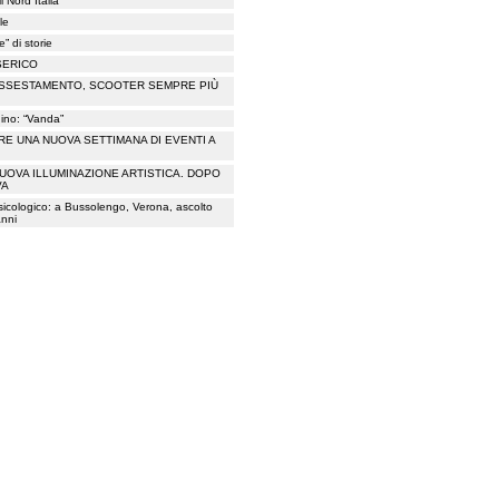
 Nord Italia
le
” di storie
SERICO
 ASSESTAMENTO, SCOOTER SEMPRE PIÙ
hino: “Vanda”
PRE UNA NUOVA SETTIMANA DI EVENTI A
UOVA ILLUMINAZIONE ARTISTICA. DOPO
VA
psicologico: a Bussolengo, Verona, ascolto
anni