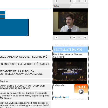
SEGNALATI DA VOI
Pearl Jam - Arena, Verona
 ASSESTAMENTO, SCOOTER SEMPRE PIÙ
16.9.2006
S: INGRESSO 2x1, MERCOLEDÌ FAMILY E
PERATORE DELLA PUBBLICA
 LOTTI DELLA NUOVA CONVENZIONE
 Caprino
Inviato da:
A UNA SERIE SOCIAL IN OTTO EPISODI
NNOVAZIONE E PASSIONE
augura la nuova vita del bunker. Presentata
 che dal 7 al 27 settembre, segnerà il primo
Guarda tutti
NATO. Nuovo
ico? La ZES sia occasione di rilancio per le
ndustria Verona intervengono sulla necessità