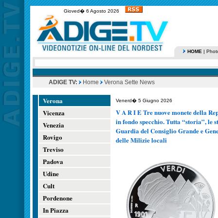
Gioved� 6 Agosto 2026
HOME
|
Phot
ADIGE TV:
Home
Verona Sette News
Verona
Venerd� 5 Giugno 2026
V A R I E Tre nuove monete della Rep
Vicenza
in fondo specchio. Tutta “storia”, le 
Venezia
Guardia del Consiglio Grande e Gen
Rovigo
delle Milizie locali
Treviso
Padova
Udine
Cult
Pordenone
In Piazza