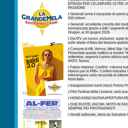
EPISODI PER CELEBRARE OLTRE U
PASSIONE
Generali avvia il riacquisto di azioni
500 milioni
Generali: eccellente crescita del risult
normalizzato grazie a tutti i segmenti d
Gruppo, al 30 giugno 2026
Da ATV, un nuovo, esclusivo, super 
sulle strade d’Italia del blasone giallob
Comune di Affi, Verona. West Star, l'a
Presentata questa mattina la mostra "W
settembre, segnerà il primo utilizzo pub
NATO. Nuovo
Futuro imprese, Confimi: «Verona hub
rilancio per le PMI». Confimi Industri
intervengono sulla necessità di istitu
Nord Italia
Inaugurazione nuovi mezzi Polizia Pr
Film Festival della Lessinia: sarà una
HONG KONG NUOVA APERTURA P
DUE RUOTE, ANCMA: MOTO IN FA
SEMPRE PIÙ PROTAGONISTI
Novità editoriale, stesa da Salvatore