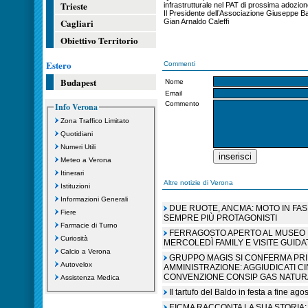
Trieste
infrastrutturale nel PAT di prossima adozion
Il Presidente dell’Associazione Giuseppe Ba
Cagliari
Gian Arnaldo Caleffi
Obiettivo Territorio
Estero
Commenti
Budapest
Nome
Email
Commento
Info Verona
Zona Traffico Limitato
Quotidiani
Numeri Utili
Meteo a Verona
Itinerari
Altre notizie di Verona
Istituzioni
Informazioni Generali
DUE RUOTE, ANCMA: MOTO IN FA
Fiere
SEMPRE PIÙ PROTAGONISTI
Farmacie di Turno
FERRAGOSTO APERTO AL MUSEO N
Curiosità
MERCOLEDÌ FAMILY E VISITE GUIDA
Calcio a Verona
GRUPPO MAGIS SI CONFERMA PR
Autovelox
AMMINISTRAZIONE: AGGIUDICATI C
CONVENZIONE CONSIP GAS NATUR
Assistenza Medica
Il tartufo del Baldo in festa a fine ag
EICMA RACCONTA LA SUA STORIA: 