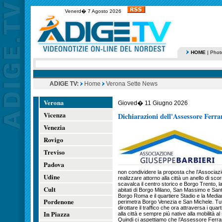
Venerd� 7 Agosto 2026
HOME
|
Phot
ADIGE TV:
Home
Verona Sette News
Verona
Gioved� 11 Giugno 2026
Vicenza
Dichiarazioni dell'Assessore Ferra
Venezia
Rovigo
Treviso
Padova
non condividere la proposta che l’Associaz
Udine
realizzare attorno alla città un anello di s
scavalca il centro storico e Borgo Trento, l
Cult
abitati di Borgo Milano, San Massimo e Sant
Borgo Roma e il quartiere Stadio e la Medi
Pordenone
perimetra Borgo Venezia e San Michele. Tut
dirottare il traffico che ora attraversa i quar
In Piazza
alla città e sempre più native alla mobilità al
Quindi ci aspettiamo che l’Assessore Ferrar