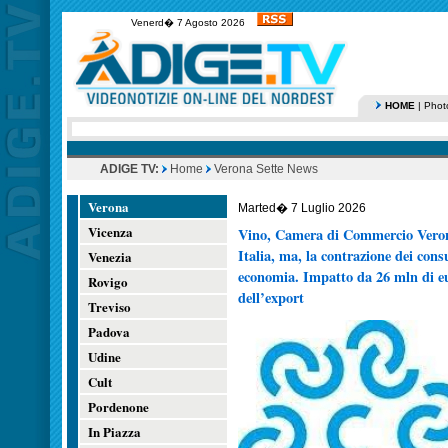
Venerd� 7 Agosto 2026
HOME
|
Phot
ADIGE TV:
Home
Verona Sette News
Verona
Marted� 7 Luglio 2026
Vicenza
Vino, Camera di Commercio Verona.
Italia, ma, la contrazione dei cons
Venezia
economia. Impatto da 26 mln di eu
Rovigo
dell’export
Treviso
Padova
Udine
Cult
Pordenone
In Piazza