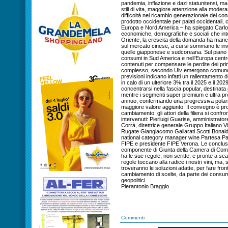
pandemia, inflazione e dazi statunitensi, ma
stili di vita, maggiore attenzione alla mode
difficoltà nel ricambio generazionale dei co
prodotto occidentale per palati occidentali,
Europa e Nord America – ha spiegato Carlo Fl
economiche, demografiche e sociali che int
Oriente, la crescita della domanda ha manc
sul mercato cinese, a cui si sommano le inv
quelle giapponese e sudcoreana. Sul piano g
consumi in Sud America e nell’Europa centr
contenuti per compensare le perdite dei prin
complesso, secondo Uiv emergono comunque
previsioni indicano infatti un rallentamento 
in calo di un ulteriore 3% tra il 2025 e il 20
concentrarsi nella fascia popular, destinat
mentre i segmenti super premium e ultra pr
annuo, confermando una progressiva polari
maggiore valore aggiunto. Il convegno è pro
cambiamento: gli attori della filiera si conf
intervenuti: Pierluigi Guarise, amministrato
Corrà, direttrice generale Gruppo Italiano Vi
Rugate Giangiacomo Gallarati Scotti Bonal
national category manager wine Partesa Pao
FIPE e presidente FIPE Verona. Le conclusio
componente di Giunta della Camera di Com
ha le sue regole, non scritte, e pronte a sca
regole toccano alla radice i nostri vini, ma, si
troveranno le soluzioni adatte, per fare front
cambiamento di scelte, da parte dei consum
geopolitici.
Pierantonio Braggio
Commenti