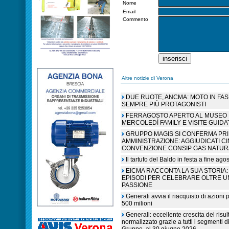
Nome
Email
Commento
Altre notizie di Verona
DUE RUOTE, ANCMA: MOTO IN FA
SEMPRE PIÙ PROTAGONISTI
FERRAGOSTO APERTO AL MUSEO N
MERCOLEDÌ FAMILY E VISITE GUIDA
GRUPPO MAGIS SI CONFERMA PR
AMMINISTRAZIONE: AGGIUDICATI C
CONVENZIONE CONSIP GAS NATUR
Il tartufo del Baldo in festa a fine ag
EICMA RACCONTA LA SUA STORIA: 
EPISODI PER CELEBRARE OLTRE U
PASSIONE
Generali avvia il riacquisto di azioni
500 milioni
Generali: eccellente crescita del risult
normalizzato grazie a tutti i segmenti d