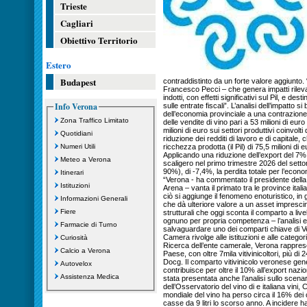
Trieste
Cagliari
Obiettivo Territorio
Estero
Budapest
contraddistinto da un forte valore aggiunto
Francesco Pecci – che genera impatti rilevant
indotti, con effetti significativi sul Pil, e dest
Info Verona
sulle entrate fiscali”. L’analisi dell’impatto s
dell’economia provinciale a una contrazione
Zona Traffico Limitato
delle vendite di vino pari a 53 milioni di eu
milioni di euro sui settori produttivi coinvol
Quotidiani
riduzione dei redditi di lavoro e di capitale,
Numeri Utili
ricchezza prodotta (il Pil) di 75,5 milioni di e
Applicando una riduzione dell’export del 7%,
Meteo a Verona
scaligero nel primo trimestre 2026 del settor
90%), di -7,4%, la perdita totale per l’econ
Itinerari
“Verona - ha commentato il presidente del
Istituzioni
Arena – vanta il primato tra le province ital
ciò si aggiunge il fenomeno enoturistico, in 
Informazioni Generali
che dà ulteriore valore a un asset imprescindib
Fiere
strutturali che oggi sconta il comparto a live
ognuno per propria competenza – l’analisi e
Farmacie di Turno
salvaguardare uno dei comparti chiave di Ver
Camera rivolge alle istituzioni e alle catego
Curiosità
Ricerca dell’ente camerale, Verona rappresenta
Calcio a Verona
Paese, con oltre 7mila vitivinicoltori, più di 
Docg. Il comparto vitivinicolo veronese gener
Autovelox
contribuisce per oltre il 10% all’export nazi
Assistenza Medica
stata presentata anche l’analisi sullo scena
dell’Osservatorio del vino di e italiana vini,
mondiale del vino ha perso circa il 16% dei c
casse da 9 litri lo scorso anno. A incidere h