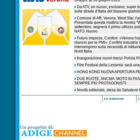
Gruppo, al 30 giugno 2026
Da ATV, un nuovo, esclusivo, super 
sulle strade d’Italia del blasone giallob
Comune di Affi, Verona. West Star, l'a
Presentata questa mattina la mostra "W
settembre, segnerà il primo utilizzo pub
NATO. Nuovo
Futuro imprese, Confimi: «Verona hub
rilancio per le PMI». Confimi Industri
intervengono sulla necessità di istitu
Nord Italia
Inaugurazione nuovi mezzi Polizia Pr
Film Festival della Lessinia: sarà una
HONG KONG NUOVA APERTURA P
DUE RUOTE, ANCMA: MOTO IN FA
SEMPRE PIÙ PROTAGONISTI
Novità editoriale, stesa da Salvatore
La redazione
L