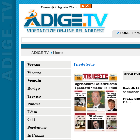
Gioved� 6 Agosto 2026
HOME
|
Phot
ADIGE TV:
Home
Trieste Sette
Verona
Vicenza
SPAZI PUB
Venezia
Rovigo
Periodicità
settimanale
Treviso
Prezzo sin
€ 0,00
Padova
Udine
Cult
Pordenone
In Piazza