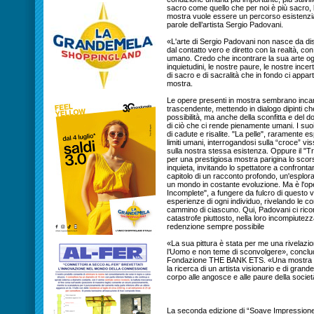
sacro come quello che per noi è più sacro, la 
mostra vuole essere un percorso esistenzia
parole dell’artista Sergio Padovani.
«L'arte di Sergio Padovani non nasce da dis
dal contatto vero e diretto con la realtà, con
umano. Credo che incontrare la sua arte og
inquietudini, le nostre paure, le nostre in
di sacro e di sacralità che in fondo ci appar
mostra.
Le opere presenti in mostra sembrano incarnar
trascendente, mettendo in dialogo dipinti che
possibilità, ma anche della sconfitta e del d
di ciò che ci rende pienamente umani. I suoi
di cadute e risalite. "La pelle", raramente 
limiti umani, interrogandosi sulla “croce” 
sulla nostra stessa esistenza. Oppure il "Tri
per una prestigiosa mostra parigina lo sco
inquieta, invitando lo spettatore a confrontar
capitolo di un racconto profondo, un'esplora
un mondo in costante evoluzione. Ma è l'oper
Incomplete", a fungere da fulcro di questo 
esperienze di ogni individuo, rivelando le c
cammino di ciascuno. Qui, Padovani ci ricor
catastrofe piuttosto, nella loro incompiutez
redenzione sempre possibile
«La sua pittura è stata per me una rivelazio
l’Uomo e non teme di sconvolgere», conclu
Fondazione THE BANK ETS. «Una mostra che
la ricerca di un artista visionario e di gran
corpo alle angosce e alle paure della soci
La seconda edizione di “Soave Impressione 