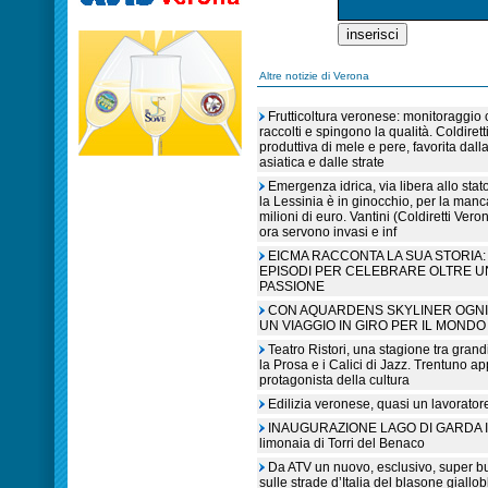
Altre notizie di Verona
Frutticoltura veronese: monitoraggio c
raccolti e spingono la qualità. Coldiret
produttiva di mele e pere, favorita dall
asiatica e dalle strate
Emergenza idrica, via libera allo sta
la Lessinia è in ginocchio, per la manc
milioni di euro. Vantini (Coldiretti V
ora servono invasi e inf
EICMA RACCONTA LA SUA STORIA: 
EPISODI PER CELEBRARE OLTRE U
PASSIONE
CON AQUARDENS SKYLINER OGNI 
UN VIAGGIO IN GIRO PER IL MONDO
Teatro Ristori, una stagione tra grandi
la Prosa e i Calici di Jazz. Trentuno a
protagonista della cultura
Edilizia veronese, quasi un lavorato
INAUGURAZIONE LAGO DI GARDA IN L
limonaia di Torri del Benaco
Da ATV un nuovo, esclusivo, super b
sulle strade d’Italia del blasone giallob