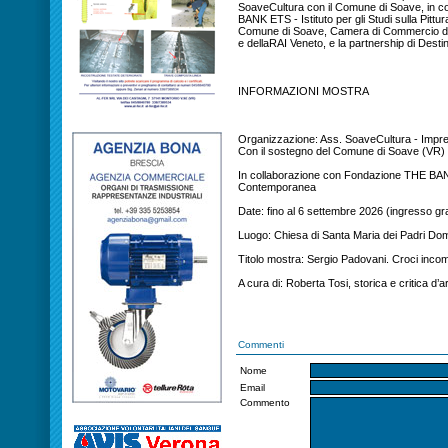
SoaveCultura con il Comune di Soave, in c
BANK ETS - Istituto per gli Studi sulla Pitt
Comune di Soave, Camera di Commercio di V
e dellaRAI Veneto, e la partnership di Dest
INFORMAZIONI MOSTRA
Organizzazione: Ass. SoaveCultura - Impres
Con il sostegno del Comune di Soave (VR)
In collaborazione con Fondazione THE BANK E
Contemporanea
Date: fino al 6 settembre 2026 (ingresso gra
Luogo: Chiesa di Santa Maria dei Padri Do
Titolo mostra: Sergio Padovani. Croci incom
A cura di: Roberta Tosi, storica e critica d’a
Commenti
Nome
Email
Commento