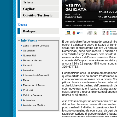
Trieste
Cagliari
Obiettivo Territorio
Estero
Budapest
Info Verona
E per arricchire l'esperienza dei tantissimi 
opere, il calendario estivo di Soave si illumi
Zona Traffico Limitato
serali, tutti in programma alle ore 21 nella
Quotidiani
Domenicani, sede della mostra. Il pubblico a
con l'artista Sergio Padovani nelle serate d
Numeri Utili
mentre la storica dell'arte e curatrice Rober
scoperta dell'esposizione attraverso visite g
Meteo a Verona
ancora il 14 e 21 agosto. Gli incontri sono 
Itinerari
3204674763.
Istituzioni
L'esposizione offre un inedito ed emozionant
Informazioni Generali
questo artista che ha saputo trasformare l
in una vocazione assoluta per la pittura. Ven
Fiere
pittura classica medievale e l’uomo del nos
Farmacie di Turno
archetipiche che parlano dell'umanità sin dall
con nuove narrazioni. La sua pittura, attrave
Curiosità
colori, bitume e resina, diventa così specchi
ricerca di sé stessa.
Calcio a Verona
Autovelox
«Se tralasciamo per un attimo la valenza rel
del nucleo che viene creato attraverso due l
Assistenza Medica
punti cardinali. Individuo in questo nucleo, i
Io sono contagiato da ogni cosa, da ogni de
rappresentazione di questo nucleo è legata al
condizione umana più importante, più salvif