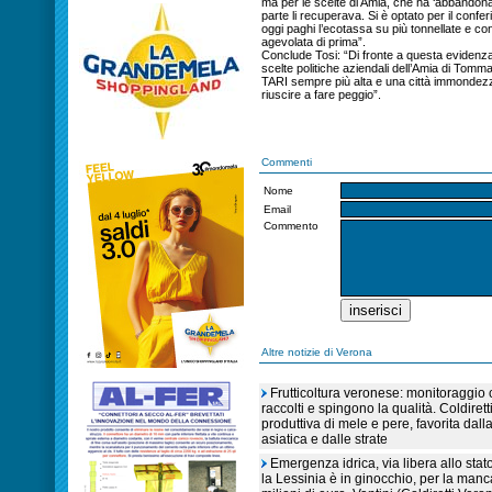
ma per le scelte di Amia, che ha ‘abbandonat
parte li recuperava. Si è optato per il confer
oggi paghi l’ecotassa su più tonnellate e con 
agevolata di prima”.
Conclude Tosi: “Di fronte a questa eviden
scelte politiche aziendali dell’Amia di Tomma
TARI sempre più alta e una città immondezzai
riuscire a fare peggio”.
Commenti
Nome
Email
Commento
Altre notizie di Verona
Frutticoltura veronese: monitoraggio c
raccolti e spingono la qualità. Coldiret
produttiva di mele e pere, favorita dall
asiatica e dalle strate
Emergenza idrica, via libera allo sta
la Lessinia è in ginocchio, per la manc