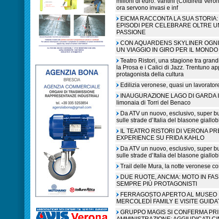
milioni di euro. Vantini (Coldiretti V
ora servono invasi e inf
EICMA RACCONTA LA SUA STORIA: 
EPISODI PER CELEBRARE OLTRE U
PASSIONE
CON AQUARDENS SKYLINER OGNI 
UN VIAGGIO IN GIRO PER IL MONDO
Teatro Ristori, una stagione tra grandi
la Prosa e i Calici di Jazz. Trentuno a
protagonista della cultura
Edilizia veronese, quasi un lavorato
INAUGURAZIONE LAGO DI GARDA IN L
limonaia di Torri del Benaco
Da ATV un nuovo, esclusivo, super b
sulle strade d’Italia del blasone giallob
IL TEATRO RISTORI DI VERONA P
EXPERIENCE SU FRIDA KAHLO
Da ATV un nuovo, esclusivo, super b
sulle strade d’Italia del blasone giallob
Trail delle Mura, la notte veronese c
DUE RUOTE, ANCMA: MOTO IN FA
SEMPRE PIÙ PROTAGONISTI
FERRAGOSTO APERTO AL MUSEO N
MERCOLEDÌ FAMILY E VISITE GUIDA
GRUPPO MAGIS SI CONFERMA PR