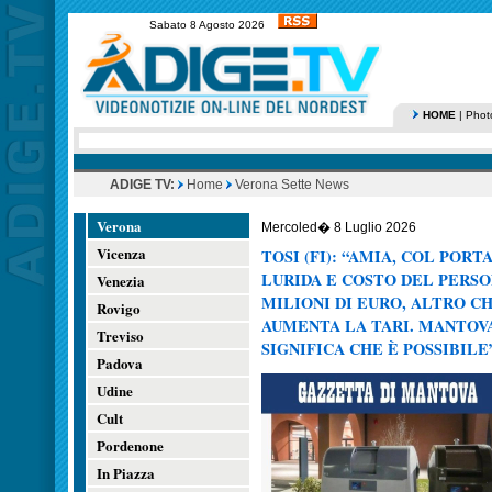
Sabato 8 Agosto 2026
HOME
|
Phot
ADIGE TV:
Home
Verona Sette News
Verona
Mercoled� 8 Luglio 2026
Vicenza
TOSI (FI): “AMIA, COL PORT
LURIDA E COSTO DEL PERSO
Venezia
MILIONI DI EURO, ALTRO C
Rovigo
AUMENTA LA TARI. MANTOVA
Treviso
SIGNIFICA CHE È POSSIBILE
Padova
Udine
Cult
Pordenone
In Piazza