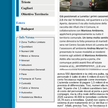
Trieste
Cagliari
Obiettivo Territorio
Estero
Budapest
Info Verona
Zona Traffico Limitato
Quotidiani
Numeri Utili
Meteo a Verona
Itinerari
Istituzioni
Informazioni Generali
aveva 550 dipendenti e la città era pulita, og
Fiere
personale è salito di oltre 6 milioni di euro 
Farmacie di Turno
certo l’ecotassa regionale come inventano
L’azienda sostiene di pagare 1,5 milioni di 
Curiosità
prevista di differenziata. Tosi, numeri alla 
Calcio a Verona
dati: “A parte che 1,5 milioni sarebbero ben 
di costo del personale dovuti al porta a port
Autovelox
compagni, ma la cifra reale dell’ecotassa risul
2026 saranno 40.800 le tonnellate conferite 
Assistenza Medica
16,78 euro a tonnellata. Quindi non siamo 
sistema di pre-trattamento di Ca’ del Bue e
euro”. Infatti, precisa Tosi, “se l’ecotassa