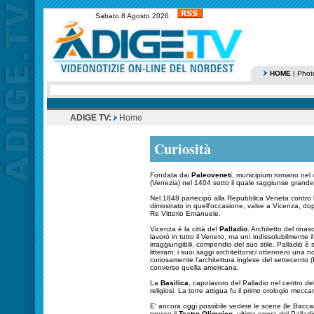
Sabato 8 Agosto 2026
HOME
|
Phot
ADIGE TV:
Home
Curiosità
Fondata dai
Paleoveneti
, municipium romano nel 
(Venezia) nel 1404 sotto il quale raggiunse grand
Nel 1848 partecipò alla Repubblica Veneta contro lo
dimostrato in quell'occasione, valse a Vicenza, dop
Re Vittorio Emanuele.
Vicenza è la città del
Palladio
. Architetto del rinas
lavorò in tutto il Veneto, ma unì indissolubilmente 
irraggiungibili, compendio del suo stile. Palladio
litteram: i suoi saggi architettonici ottennero una 
curiosamente l'architettura inglese del settecento 
converso quella americana.
La
Basilica
, capolavoro del Palladio nel centro de
religiosi. La torre attigua fu il primo orologio mecca
E' ancora oggi possibile vedere le scene (le Bacca
presso il
Teatro Olimpico
, ultima opera del Pallad