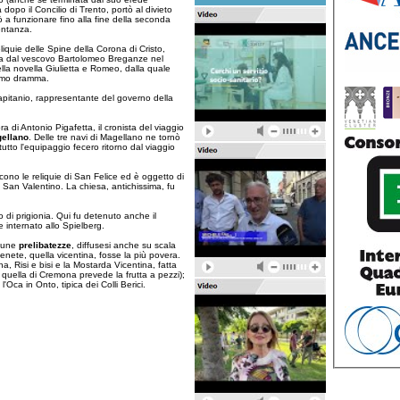
tà dopo il Concilio di Trento, portò al divieto
itò a funzionare fino alla fine della seconda
entanza.
iquie delle Spine della Corona di Cristo,
enza dal vescovo Bartolomeo Breganze nel
lla novella Giulietta e Romeo, dalla quale
rimo dramma.
apitanio, rappresentante del governo della
a di Antonio Pigafetta, il cronista del viaggio
gellano
. Delle tre navi di Magellano ne tornò
tutto l'equipaggio fecero ritorno dal viaggio
cono le reliquie di San Felice ed è oggetto di
 San Valentino. La chiesa, antichissima, fu
di prigionia. Qui fu detenuto anche il
e internato allo Spielberg.
lcune
prelibatezze
, diffusesi anche su scala
venete, quella vicentina, fosse la più povera.
ina, Risi e bisi e la Mostarda Vicentina, fatta
quella di Cremona prevede la frutta a pezzi);
Oca in Onto, tipica dei Colli Berici.