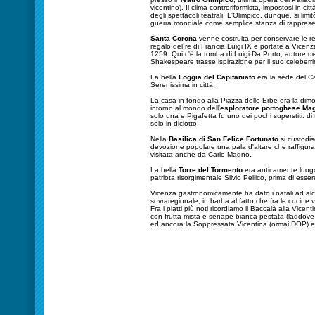
vicentino). Il clima controriformista, impostosi in cit
degli spettacoli teatrali. L'Olimpico, dunque, si lim
guerra mondiale come semplice stanza di rappres
Santa Corona
venne costruita per conservare le rel
regalo del re di Francia Luigi IX e portate a Vic
1259. Qui c'è la tomba di Luigi Da Porto, autore de
Shakespeare trasse ispirazione per il suo celeber
La bella
Loggia del Capitaniato
era la sede del C
Serenissima in città.
La casa in fondo alla Piazza delle Erbe era la dimor
intorno al mondo dell'
esploratore portoghese Ma
solo una e Pigafetta fu uno dei pochi superstiti: di 
solo in diciotto!
Nella
Basilica di San Felice Fortunato
si custodis
devozione popolare una pala d'altare che raffigura
visitata anche da Carlo Magno.
La bella
Torre del Tormento
era anticamente luogo 
patriota risorgimentale Silvio Pellico, prima di esser
Vicenza gastronomicamente ha dato i natali ad a
sovraregionale, in barba al fatto che fra le cucine 
Fra i piatti più noti ricordiamo il Baccalà alla Vicent
con frutta mista e senape bianca pestata (laddove 
ed ancora la Soppressata Vicentina (ormai DOP) e l'