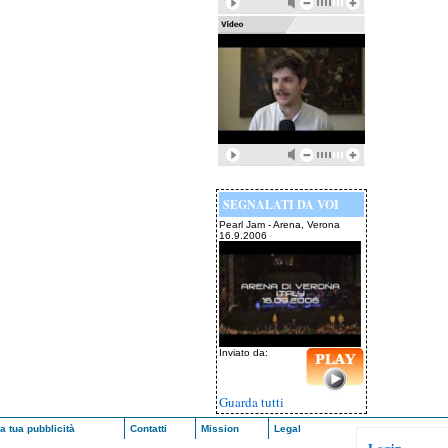
SEGNALATI DA VOI
Pearl Jam - Arena, Verona
16.9.2006
Inviato da:
Guarda tutti
a tua pubblicità
Contatti
Mission
Legal
Login