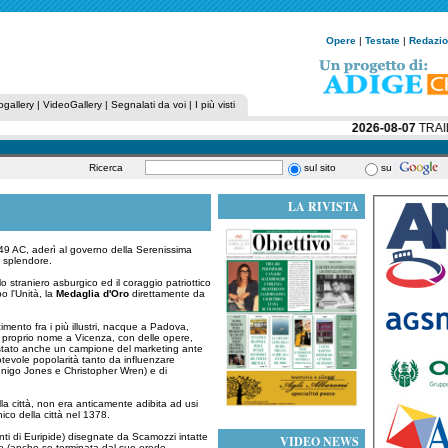
Opere
|
Testate
|
Redazi
ogallery
|
VideoGallery
|
Segnalati da voi
|
I più visti
2026-08-07
TRAIL 
Ricerca
sul sito
su
LA RIVISTA
49 AC, aderì al governo della Serenissima
e splendore.
 straniero asburgico ed il coraggio patriottico
o l'Unità, la
Medaglia d'Oro
direttamente da
cimento fra i più illustri, nacque a Padova,
il proprio nome a Vicenza, con delle opere,
 è stato anche un campione del marketing ante
notevole popolarità tanto da influenzare
(Inigo Jones e Christopher Wren) e di
lla città, non era anticamente adibita ad usi
nico della città nel 1378.
nti di Euripide) disegnate da Scamozzi intatte
VIDEO NEWS
io (anche se terminata dal suo erede