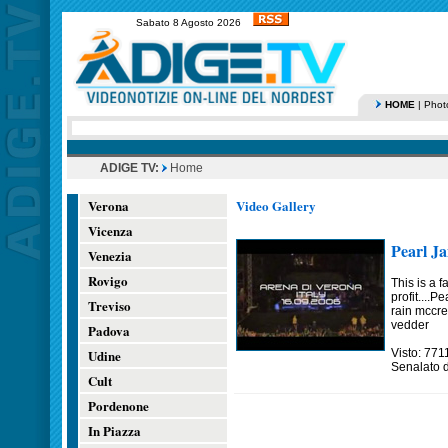
Sabato 8 Agosto 2026
HOME
|
Phot
ADIGE TV:
Home
Verona
Video Gallery
Vicenza
Pearl J
Venezia
Rovigo
This is a f
profit....
Treviso
rain mccr
vedder
Padova
Udine
Visto: 771
Senalato 
Cult
Pordenone
In Piazza