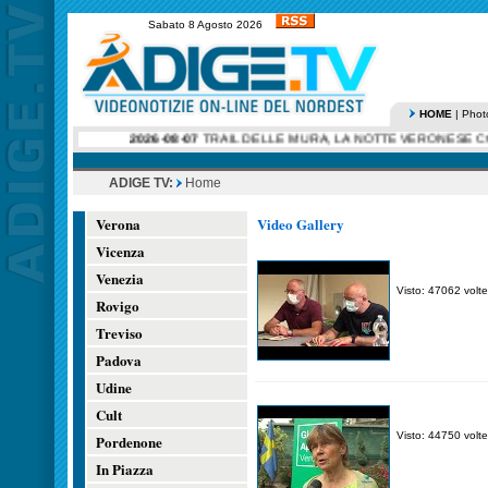
Sabato 8 Agosto 2026
HOME
|
Phot
2026-08-07
TRAIL DELLE MURA, LA NOTTE VERONESE CORRE
ADIGE TV:
Home
Verona
Video Gallery
Vicenza
Venezia
Visto: 47062 volte
Rovigo
Treviso
Padova
Udine
Cult
Visto: 44750 volte
Pordenone
In Piazza