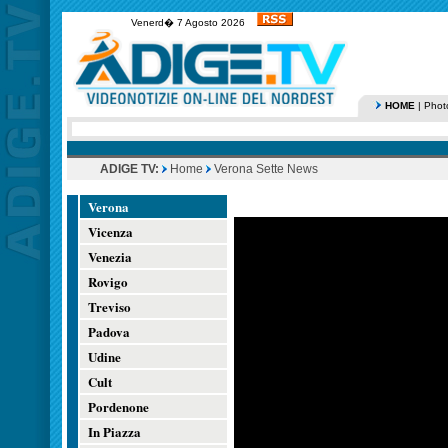
Venerd� 7 Agosto 2026
HOME
|
Phot
ADIGE TV:
Home
Verona Sette News
Verona
Vicenza
Venezia
Rovigo
Treviso
Padova
Udine
Cult
Pordenone
In Piazza