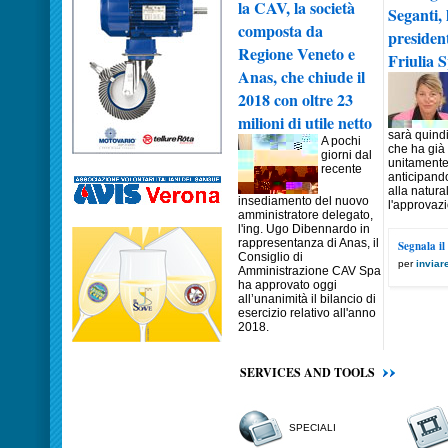
la CAV, la società
Seganti, 
composta da
president
Regione Veneto e
Friulia 
Anas, che chiude il
2018 con oltre 23
milioni di utile netto
sarà quind
A pochi
che ha già 
giorni dal
unitamente a
recente
anticipando
alla natura
insediamento del nuovo
l'approvazi
amministratore delegato,
l'ing. Ugo Dibennardo in
rappresentanza di Anas, il
Segnala il
Consiglio di
per
inviar
Amministrazione CAV Spa
ha approvato oggi
all’unanimità il bilancio di
esercizio relativo all'anno
2018.
SERVICES AND TOOLS
SPECIALI