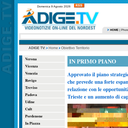
Domenica 9 Agosto 2026
HOME
|
Phot
ADIGE TV:
Home
Obiettivo Territorio
Verona
IN PRIMO PIANO
Vicenza
Venezia
Approvato il piano strateg
Rovigo
che prevede una forte espan
Treviso
relazione con le opportunit
Padova
Trieste e un aumento di cap
Udine
Cult
Pordenone
In Piazza