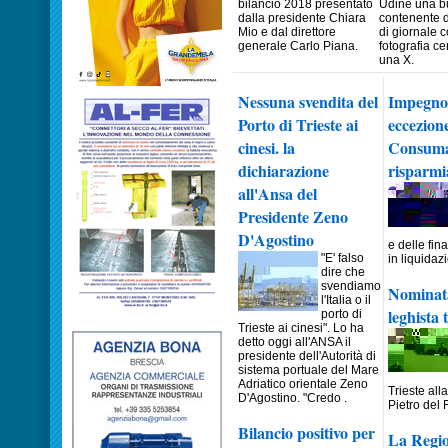
bilancio 2018 presentato
Udine una b
dalla presidente Chiara
contenente du
Mio e dal direttore
di giornale 
generale Carlo Piana.
fotografia ce
una X.
Nessuna svendita del
Impegno d
Porto di Trieste ai
eccezione
cinesi. la
Consumato
dichiarazione
risparmia
all'Ansa del
Presidente Zeno
D'Agostino
e delle fin
"E' falso
in liquidaz
dire che
svendiamo
Nominata 
l'Italia o il
leghista 
porto di
Trieste ai cinesi". Lo ha
detto oggi all'ANSA il
presidente dell'Autorità di
sistema portuale del Mare
Adriatico orientale Zeno
Trieste al
D'Agostino. "Credo .
Pietro del 
Bilancio positivo per
La Regio