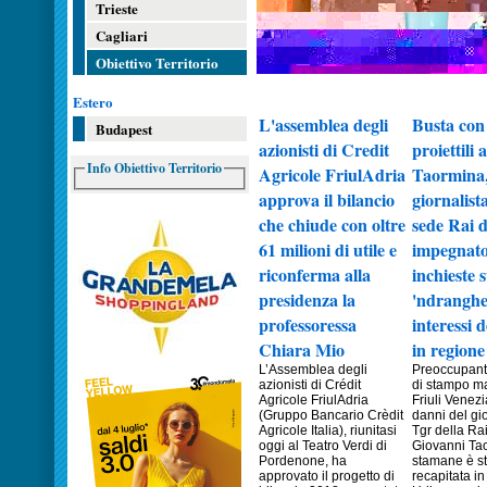
Trieste
Cagliari
Obiettivo Territorio
Estero
L'assemblea degli
Busta con
Budapest
azionisti di Credit
proiettili
Info Obiettivo Territorio
Agricole FriulAdria
Taormina
approva il bilancio
giornalist
che chiude con oltre
sede Rai d
61 milioni di utile e
impegnato
riconferma alla
inchieste s
presidenza la
'ndranghet
professoressa
interessi 
Chiara Mio
in regione
L’Assemblea degli
Preoccupant
azionisti di Crédit
di stampo ma
Agricole FriulAdria
Friuli Venezi
(Gruppo Bancario Crèdit
danni del gio
Agricole Italia), riunitasi
Tgr della Ra
oggi al Teatro Verdi di
Giovanni Ta
Pordenone, ha
stamane è st
approvato il progetto di
recapitata i