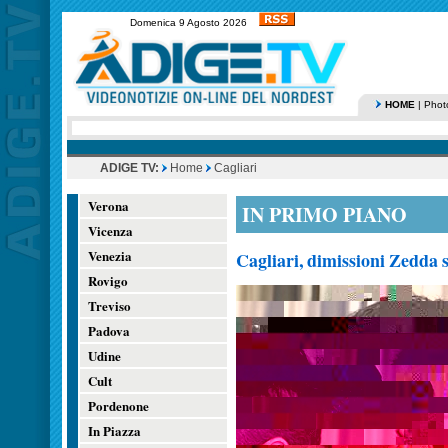
Domenica 9 Agosto 2026
HOME
|
Phot
ADIGE TV:
Home
Cagliari
Verona
IN PRIMO PIANO
Vicenza
Venezia
Cagliari, dimissioni Zedda 
Rovigo
Treviso
Padova
Udine
Cult
Pordenone
In Piazza