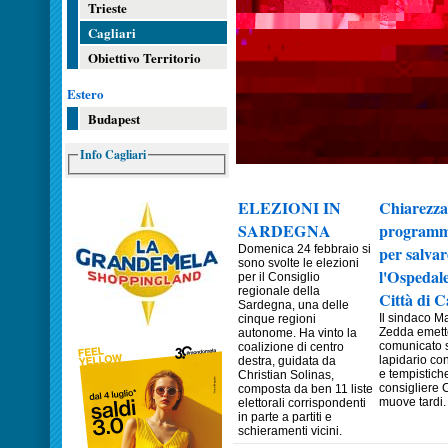
Trieste
Cagliari
Obiettivo Territorio
Estero
Budapest
Info Cagliari
ELEZIONI IN
Chiarezza
SARDEGNA
programm
Domenica 24 febbraio si
per salvar
sono svolte le elezioni
l'Ospedale
per il Consiglio
regionale della
Città di C
Sardegna, una delle
Il sindaco 
cinque regioni
Zedda emett
autonome. Ha vinto la
comunicato 
coalizione di centro
lapidario co
destra, guidata da
e tempistiche
Christian Solinas,
consigliere 
composta da ben 11 liste
muove tardi. 
elettorali corrispondenti
in parte a partiti e
schieramenti vicini.