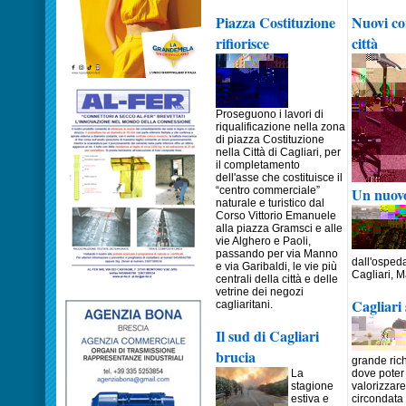
Piazza Costituzione
Nuovi cor
rifiorisce
città
Proseguono i lavori di
riqualificazione nella zona
di piazza Costituzione
nella Città di Cagliari, per
il completamento
dell'asse che costituisce il
“centro commerciale”
Un nuovo
naturale e turistico dal
Corso Vittorio Emanuele
alla piazza Gramsci e alle
vie Alghero e Paoli,
passando per via Manno
dall'ospeda
e via Garibaldi, le vie più
Cagliari, 
centrali della città e delle
vetrine dei negozi
Cagliari
cagliaritani.
Il sud di Cagliari
brucia
grande ric
La
dove poter 
stagione
valorizzare 
estiva e
circondata