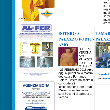
trop
con 
regis
inedi
sorp
mater
d’arc
BOTERO A
TAMAR
PALAZZO FORTI -
PALAZ
AMO
BOTERO
VERONA,
AMO -
PALAZZO
FORTI 21
OTTOBRE
- 25 FEBBRAIO 2018 Apre
oggi al pubblico la mostra
Segnala il
dedicata a Fernando
per
inviar
Botero. Botero ha scelto di
concludere i
festeggiamenti per il suo
85simo compleanno e i
suoi 50 anni di carriera a
Verona.
.