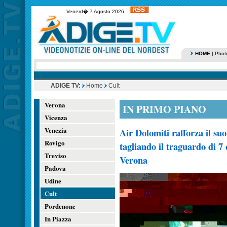
Venerd� 7 Agosto 2026
HOME
|
Phot
ADIGE TV:
Home
Cult
Verona
IN PRIMO PIANO
Vicenza
Venezia
Air Dolomiti rafforza il s
Rovigo
tagliando il traguardo di 7 
Treviso
Verona
Padova
Udine
Cult
Pordenone
In Piazza