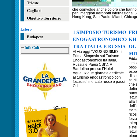
Trieste
Cagliari
che coinvolge anche coloro che hanno n
per i maggiori aeroporti internazional
Obiettivo Territorio
Hong Kong, San Paolo, Miami, Chicago
Estero
1 SIMPOSIO TURISMO
FR
Budapest
ENOGASTRONOMICO
KH
TRA ITALIA E RUSSIA
OL
Info Cult
Al via oggi "VKUSNISSIMO - il
MI
Primo Simposio sul Turismo
Frida
Enogastronomico tra Italia,
il mi
Russia e Paesi CSI",). A
prog
Bardolino presso l’Hotel
espos
Aqualux due giornate dedicate
di se
al turismo enogastronico con
studi
focus sul mercato russo e passi
che 
Csi.
deli
nuov
lettu
alla 
dell’
evit
ricos
forza
inter
sist
lettu
biog