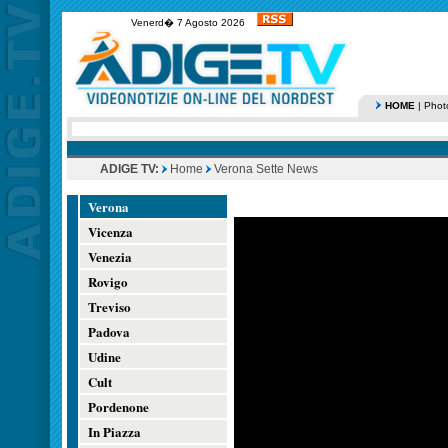
Venerd� 7 Agosto 2026
HOME
|
Phot
ADIGE TV:
Home
Verona Sette News
Verona
Vicenza
Venezia
Rovigo
Treviso
Padova
Udine
Cult
Pordenone
In Piazza