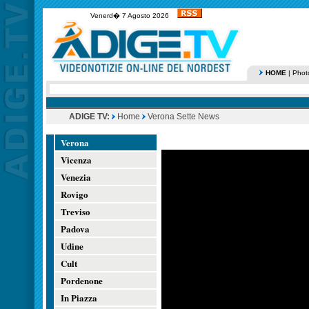
Venerd� 7 Agosto 2026
HOME
|
Phot
ADIGE TV:
Home
Verona Sette News
Verona
Vicenza
Venezia
Rovigo
Treviso
Padova
Udine
Cult
Pordenone
In Piazza