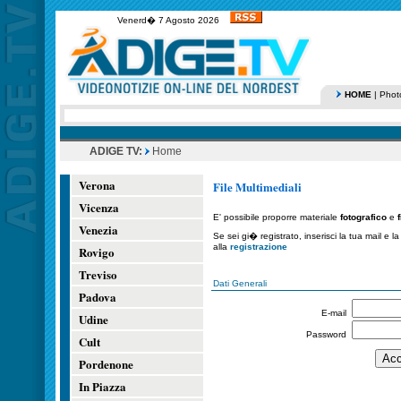
Venerd� 7 Agosto 2026
HOME
|
Phot
ADIGE TV:
Home
Verona
File Multimediali
Vicenza
E' possibile proporre materiale
fotografico
e
Venezia
Se sei gi� registrato, inserisci la tua mail e 
alla
registrazione
Rovigo
Treviso
Dati Generali
Padova
E-mail
Udine
Password
Cult
Pordenone
In Piazza