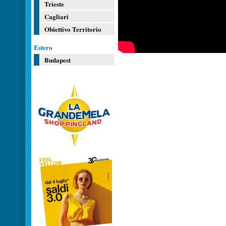
Trieste
Cagliari
Obiettivo Territorio
Estero
Budapest