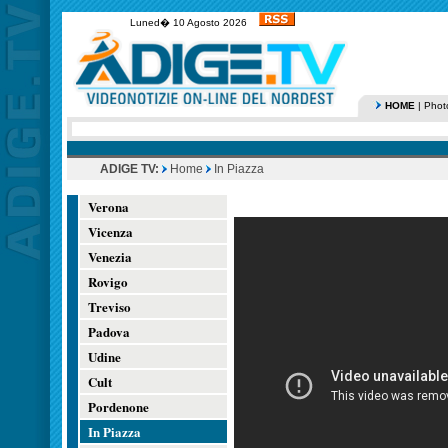
Luned� 10 Agosto 2026
HOME
|
Phot
ADIGE TV:
Home
In Piazza
Verona
Vicenza
Venezia
Rovigo
Treviso
Padova
Udine
Cult
Pordenone
In Piazza