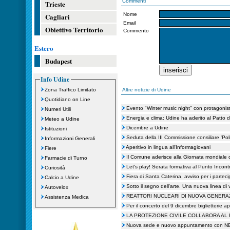
Commenti
Trieste
Nome
Cagliari
Email
Obiettivo Territorio
Commento
Estero
Budapest
Info Udine
Zona Traffico Limitato
Altre notizie di Udine
Quotidiano on Line
Evento "Winter music night" con protagonisti
Numeri Utili
Energia e clima: Udine ha aderito al Patto 
Meteo a Udine
Dicembre a Udine
Istituzioni
Seduta della III Commissione consiliare 'Polit
Informazioni Generali
Aperitivo in lingua all'Informagiovani
Fiere
Il Comune aderisce alla Giornata mondiale del
Farmacie di Turno
Let's play! Serata formativa al Punto Incont
Curiosità
Fiera di Santa Caterina, avviso per i parteci
Calcio a Udine
Sotto il segno dell'arte. Una nuova linea di 
Autovelox
REATTORI NUCLEARI DI NUOVA GENERA
Assistenza Medica
Per il concerto del 9 dicembre biglietterie a
LA PROTEZIONE CIVILE COLLABORA AL 
Nuova sede e nuovo appuntamento con NB