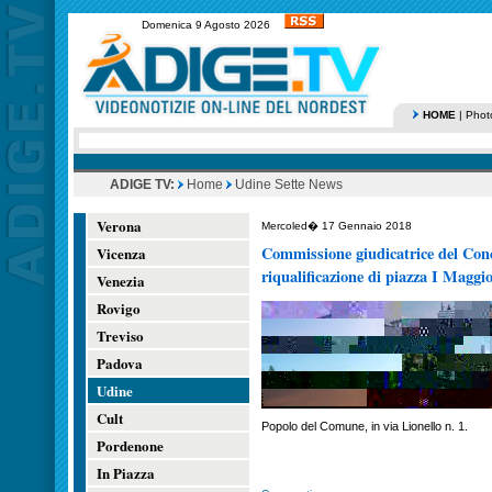
Domenica 9 Agosto 2026
HOME
|
Phot
ADIGE TV:
Home
Udine Sette News
Verona
Mercoled� 17 Gennaio 2018
Commissione giudicatrice del Conc
Vicenza
riqualificazione di piazza I Maggi
Venezia
Rovigo
Treviso
Padova
Udine
Cult
Popolo del Comune, in via Lionello n. 1.
Pordenone
In Piazza