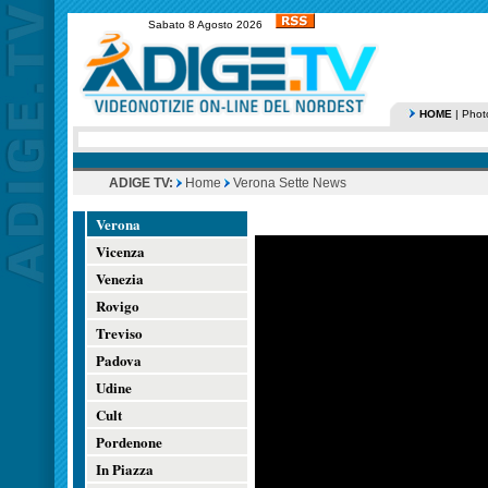
Sabato 8 Agosto 2026
HOME
|
Phot
ADIGE TV:
Home
Verona Sette News
Verona
Vicenza
Venezia
Rovigo
Treviso
Padova
Udine
Cult
Pordenone
In Piazza