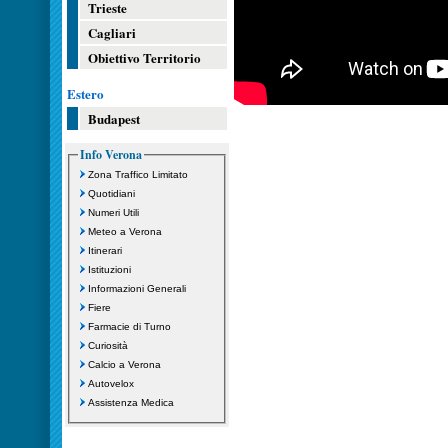
Trieste
Cagliari
Obiettivo Territorio
Estero
Budapest
Info Verona
Zona Traffico Limitato
Quotidiani
Numeri Utili
Meteo a Verona
Itinerari
Istituzioni
Informazioni Generali
Fiere
Farmacie di Turno
Curiosità
Calcio a Verona
Autovelox
Assistenza Medica