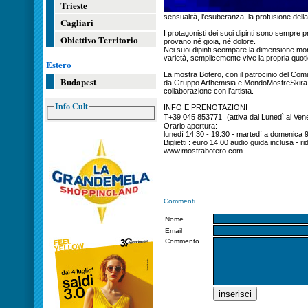
Trieste
sensualità, l’esuberanza, la profusione dell
Cagliari
I protagonisti dei suoi dipinti sono sempre pri
Obiettivo Territorio
provano né gioia, né dolore.
Nei suoi dipinti scompare la dimensione moral
varietà, semplicemente vive la propria quoti
Estero
La mostra Botero, con il patrocinio del Com
Budapest
da Gruppo Arthemisia e MondoMostreSkira, 
collaborazione con l’artista.
Info Cult
INFO E PRENOTAZIONI
T+39 045 853771 (attiva dal Lunedì al Vener
Orario apertura:
lunedì 14.30 - 19.30 - martedì a domenica 9
Biglietti : euro 14.00 audio guida inclusa - r
www.mostrabotero.com
Commenti
Nome
Email
Commento