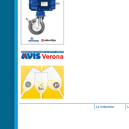
La redazione
L