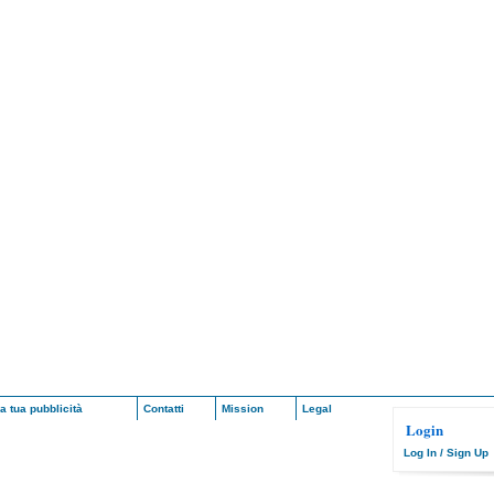
a tua pubblicità
Contatti
Mission
Legal
Login
Log In / Sign Up