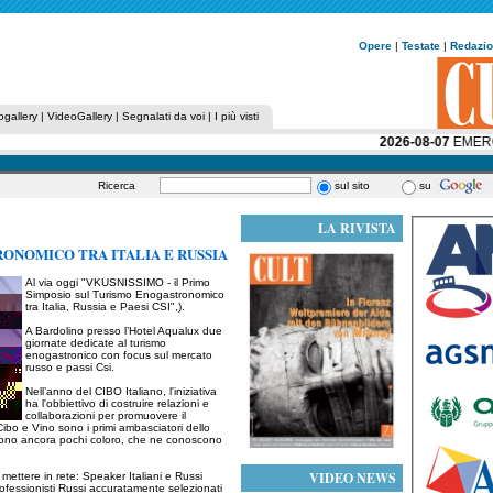
Opere
|
Testate
|
Redazi
ogallery
|
VideoGallery
|
Segnalati da voi
|
I più visti
2026-08-07
EMERGENZ
Ricerca
sul sito
su
LA RIVISTA
ONOMICO TRA ITALIA E RUSSIA
Al via oggi "VKUSNISSIMO - il Primo
Simposio sul Turismo Enogastronomico
tra Italia, Russia e Paesi CSI",).
A Bardolino presso l’Hotel Aqualux due
giornate dedicate al turismo
enogastronico con focus sul mercato
russo e passi Csi.
Nell’anno del CIBO Italiano, l'iniziativa
ha l'obbiettivo di costruire relazioni e
collaborazioni per promuovere il
. Cibo e Vino sono i primi ambasciatori dello
ro sono ancora pochi coloro, che ne conoscono
VIDEO NEWS
 mettere in rete: Speaker Italiani e Russi
professionisti Russi accuratamente selezionati