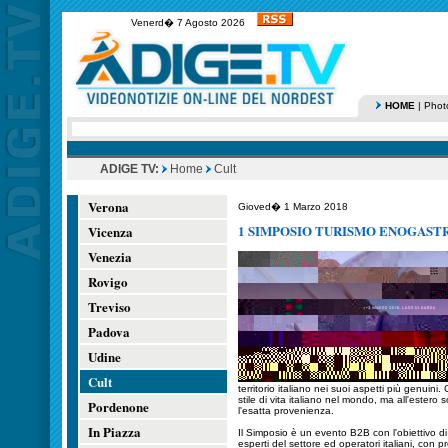
Venerd� 7 Agosto 2026
HOME
|
Phot
ADIGE TV:
Home
Cult
Verona
Gioved� 1 Marzo 2018
1 SIMPOSIO TURISMO ENOGASTR
Vicenza
Venezia
Rovigo
Treviso
Padova
Udine
Cult
territorio italiano nei suoi aspetti più genuini
stile di vita italiano nel mondo, ma all'este
Pordenone
l'esatta provenienza.
In Piazza
Il Simposio è un evento B2B con l'obiettivo di
esperti del settore ed operatori italiani, con 