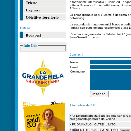
Trieste
e fortemente interessati a Turismo ed Enogas
tutta la Russia e CSI, addetti Horeca, Somme
Affluent.
Cagliari
La prima giornata oggi 1 Marzo è dedicata a 
Obiettivo Territorio
networking.
La seconda giornata domani 2 Marzo è dedi
Estero
(attività con supplemento economico) e alla De
Budapest
L’evento e’ organizzato da "Media Track" (ww
(www.5sensiluxury.com
Info Cult
Commenti
Nome
Email
Commento
Altre notizie di Cult
Air Dolomiti rafforza il suo legame con la Ge
collegamenti giornalieri da Verona
FRIDA KHALO - OLTRE IL MITO
DÜRER E IL RINASCIMENTO tra Germania e