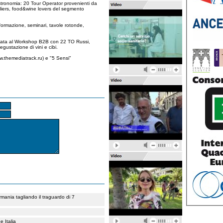
tronomia: 20 Tour Operator provenienti da
liers, food&wine lovers del segmento
formazione, seminari, tavole rotonde,
cata al Workshop B2B con 22 TO Russi,
gustazione di vini e cibi.
w.themediatrack.ru) e "5 Sensi"
rmania tagliando il traguardo di 7
 Italia