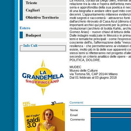
La mostra, curata da Diego Sileo, intende an
Trieste
relazione tra la vita e l’opera dell’artista 
seria e approfondita della sua poetica è neces
Cagliari
di una biografia e andare oltre quel mito con
decenni. L’appuntamento milanese evidenz
Obiettivo Territorio
molti segreti e racconterà - attraverso fonti
dall’archivio ritrovato di Casa Azul (dimora de
importanti archivi qui presenti per la prima 
Estero
rivoluzionari (archivio di Isolda Kahlo, archiv
Gomez Arias) - nuove chiavi di lettura dell
Budapest
Dalle indagini realizzate in Messico in pri
temi e tematiche principali - come l’espressi
cosciente dell’Io, l’affermazione della “mess
Info Cult
resilienza - che permetteranno ai visitatori
esiste, molto più in là delle sue apparenti co
stessi temi si rifletteranno nel progetto d’al
secondo un criterio analitico delle opere 
POLITICA, DOLORE.
MUDEC
Museo delle Culture
via Tortona 56, CAP 20144 Milano
Dal 01 febbraio al 03 giugno 2018
Commenti
Nome
Email
Commento