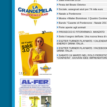
Saldi invernali 2018
Festa del Beato Odorico
Sociale, assegnati aiuti per 74 mila euro
Natale a Pordenone
Mostra «Walter Bortolossi. I Quattro Contine
Bando "Casette di Pordenone - Natale 201
Porte aperte agli animali
PROSECCO E FITOFARMACI. MANZATO
Sotto il segno dell'arte. Una nuova linea di 
ESZTER TURNER PLAYMATE / CALENDAR
ENERGY DRINK ITALIA .
ESZTER TURNER PLAYMATE / FACEBOO
DRINK ITALIA
SABATO 24 MARZO NEL POLO FIERISTIC
“CONFIERA”, GIOVANI IDEE IMPRENDITOR