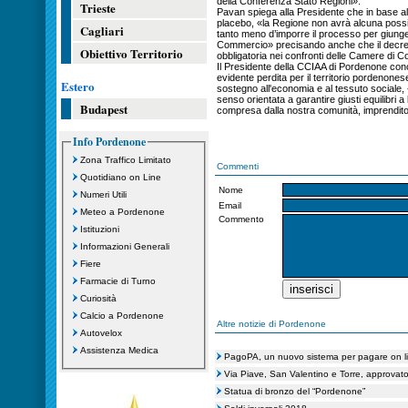
della Conferenza Stato Regioni».
Trieste
Pavan spiega alla Presidente che in base alla
placebo, «la Regione non avrà alcuna possib
Cagliari
tanto meno d’imporre il processo per giunger
Commercio» precisando anche che il decret
Obiettivo Territorio
obbligatoria nei confronti delle Camere di 
Il Presidente della CCIAA di Pordenone con
evidente perdita per il territorio pordenonese
Estero
sostegno all'economia e al tessuto sociale,
senso orientata a garantire giusti equilibri 
Budapest
compresa dalla nostra comunità, imprendito
Info Pordenone
Zona Traffico Limitato
Commenti
Quotidiano on Line
Nome
Numeri Utili
Email
Meteo a Pordenone
Commento
Istituzioni
Informazioni Generali
Fiere
Farmacie di Turno
Curiosità
Calcio a Pordenone
Altre notizie di Pordenone
Autovelox
Assistenza Medica
PagoPA, un nuovo sistema per pagare on l
Via Piave, San Valentino e Torre, approvato 
Statua di bronzo del “Pordenone”