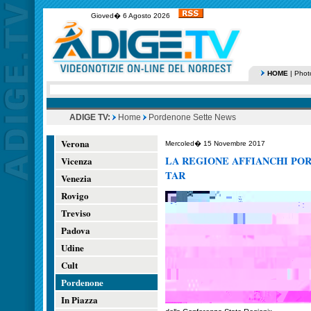
Gioved� 6 Agosto 2026
HOME
|
Phot
ADIGE TV:
Home
Pordenone Sette News
Verona
Mercoled� 15 Novembre 2017
LA REGIONE AFFIANCHI PO
Vicenza
TAR
Venezia
Rovigo
Treviso
Padova
Udine
Cult
Pordenone
In Piazza