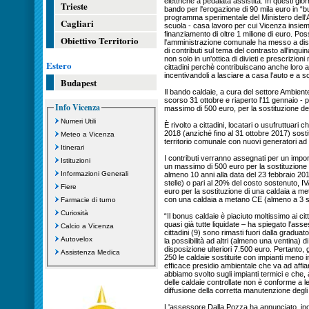
elettriche a pedalata assistita. In questi gi
Trieste
bando per l'erogazione di 90 mila euro in “buo
programma sperimentale del Ministero dell'A
Cagliari
scuola - casa lavoro per cui Vicenza insie
finanziamento di oltre 1 milione di euro. Po
Obiettivo Territorio
l'amministrazione comunale ha messo a dispo
di contributi sul tema del contrasto all'inq
non solo in un'ottica di divieti e prescrizioni
Estero
cittadini perchè contribuiscano anche loro al 
incentivandoli a lasciare a casa l'auto e a so
Budapest
Il bando caldaie, a cura del settore Ambiente,
scorso 31 ottobre e riaperto l'11 gennaio - pe
Info Vicenza
massimo di 500 euro, per la sostituzione del
Numeri Utili
È rivolto a cittadini, locatari o usufruttuari 
2018 (anziché fino al 31 ottobre 2017) sostit
Meteo a Vicenza
territorio comunale con nuovi generatori ad 
Itinerari
I contributi verranno assegnati per un impor
Istituzioni
un massimo di 500 euro per la sostituzione d
Informazioni Generali
almeno 10 anni alla data del 23 febbraio 2
stelle) o pari al 20% del costo sostenuto, 
Fiere
euro per la sostituzione di una caldaia a me
con una caldaia a metano CE (almeno a 3 st
Farmacie di turno
Curiosità
“Il bonus caldaie è piaciuto moltissimo ai c
quasi già tutte liquidate – ha spiegato l'as
Calcio a Vicenza
cittadini (9) sono rimasti fuori dalla gradu
Autovelox
la possibilità ad altri (almeno una ventina) 
disposizione ulteriori 7.500 euro. Pertanto, g
Assistenza Medica
250 le caldaie sostituite con impianti meno inq
efficace presidio ambientale che va ad affi
abbiamo svolto sugli impianti termici e che, al
delle caldaie controllate non è conforme a l
diffusione della corretta manutenzione degli 
L'assessore Dalla Pozza ha annunciato, ino