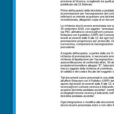
provincia di Vicenza, scegliendo tra quelli p
pubblicato dal 15 febbraio.
Prima dell’acquisto della bicicletta a pedala
di prenotazione per l’assegnazione del contri
indicherà se intende acquistare una biciclet
ricondizionata, allegando copia di un docume
La richiesta dovrà essere presentata non pri
30 settembre 2018, con oggetto: “prenotazion
via PEC all’indirizzo vicenza@cert.comune.v
Relazioni con il pubblico (URP) del Comune 
lunedì al venerdì dalle 9 alle 12. Ad ogni r
prenotazione progressivo per protocollo. O
successiva, comporterà la riassegnazione 
precedente.
A seguito dell’acquisto, a partire dalle ore 9
richiesta di prenotazione, è necessario pr
richiesta di liquidazione per l’assegnazione 
autocertificazione di conformità all’art. 50 d
produttore/rivenditore allegato “E”; fattura/r
mezzo oggetto della richiesta di contributo;
di validità e del codice fiscale del soggetto 
Tali documenti vanno presentati in una dell
all’ufficio Relazioni con il Pubblico (URP) 
aperto dal lunedì al venerdì dalle 9 alle 12; 
vicenza@cert.comune.vicenza.it indicando n
acquisto bicicletta pedalata assistita”; tramit
ecologia@comune.vicenza.it indicando nell’
bicicletta pedalata assistita”.
Ogni integrazione o modifica alla documentaz
dovrà essere presentata entro e non oltre 