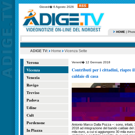
Gioved� 6 Agosto 2026
HOME
|
Phot
ADIGE TV:
Home
Vicenza Sette
Verona
Venerd� 12 Gennaio 2018
Contributi per i cittadini, riapre i
Vicenza
caldaie di casa
Venezia
Rovigo
Treviso
Padova
Udine
Cult
Pordenone
Antonio Marco Dalla Pozza –: sono, infatti, 7.
2018 ad integrazione del bando caldaie del 2
In Piazza
mila euro, a cui si aggiungono 30 mila euro d