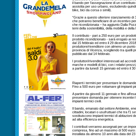
il bando per l'assegnazione di un contributo 
assistita per uso urbano, escludendo quind
bike, bici da corsa o simili).
“Grazie a questo ulteriore stanziamento di 3
che potranno beneficiare di un incentivo per
che ricondizionata – ha aggiunto Dalla Pozz
temi della sostenibilità, della mobilità e dell
Il contributo - pari a 250 euro per un prodo
prodotto ricondizionato - sarà erogato ai re
dal 15 febbraio ed entro il 29 dicembre 201
produttore/rivenditore con almeno un punto
provincia di Vicenza, scegliendo tra quelli p
pubblicato dal 14 febbraio.
I produttori/rivenditori interessati ad accre
marche e modelli di bici, con i relativi prezz
a partire da lunedì 15 gennaio ed entro il 3
Riaperti i termini per presentare le domande 
Fino a 500 euro per rottamare gli impianti p
A partire da giovedì 11 gennaio e fino all'esa
presentare domanda per ottenere incentivi fi
impianti termici civili.
Il bando, emanato dal settore Ambiente, energi
cittadini, locatari o usufruttuari che tra l'1
sostituiscono impianti termici di abitazioni 
ad alta efficienza energetica.
I contributi verranno assegnati per un impor
compresa, fino ad un massimo di 500 euro pe
installata da almeno 10 anni alla data del 