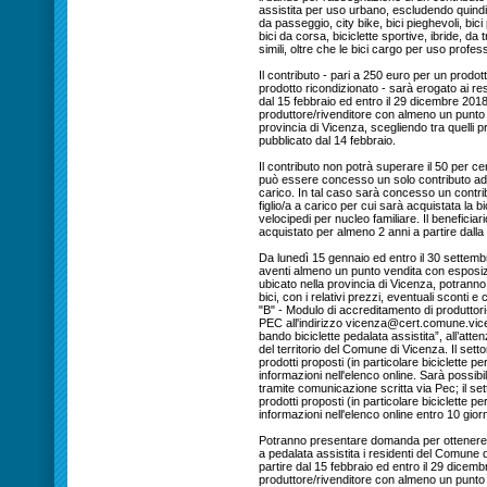
assistita per uso urbano, escludendo quindi
da passeggio, city bike, bici pieghevoli, bic
bici da corsa, biciclette sportive, ibride, da
simili, oltre che le bici cargo per uso profes
Il contributo - pari a 250 euro per un prodo
prodotto ricondizionato - sarà erogato ai re
dal 15 febbraio ed entro il 29 dicembre 201
produttore/rivenditore con almeno un punto
provincia di Vicenza, scegliendo tra quelli p
pubblicato dal 14 febbraio.
Il contributo non potrà superare il 50 per c
può essere concesso un solo contributo ad ec
carico. In tal caso sarà concesso un contrib
figlio/a a carico per cui sarà acquistata la b
velocipedi per nucleo familiare. Il beneficia
acquistato per almeno 2 anni a partire dalla 
Da lunedì 15 gennaio ed entro il 30 settembre
aventi almeno un punto vendita con esposizio
ubicato nella provincia di Vicenza, potranno
bici, con i relativi prezzi, eventuali sconti e
"B" - Modulo di accreditamento di produttori
PEC all'indirizzo vicenza@cert.comune.vicen
bando biciclette pedalata assistita”, all’atte
del territorio del Comune di Vicenza. Il sett
prodotti proposti (in particolare biciclette 
informazioni nell'elenco online. Sarà possibil
tramite comunicazione scritta via Pec; il set
prodotti proposti (in particolare biciclette 
informazioni nell'elenco online entro 10 giorni
Potranno presentare domanda per ottenere il 
a pedalata assistita i residenti del Comune 
partire dal 15 febbraio ed entro il 29 dice
produttore/rivenditore con almeno un punto