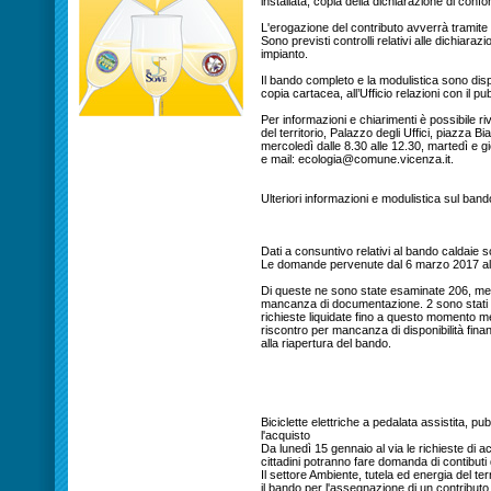
installata; copia della dichiarazione di conf
L'erogazione del contributo avverrà tramite 
Sono previsti controlli relativi alle dichiara
impianto.
Il bando completo e la modulistica sono dispo
copia cartacea, all’Ufficio relazioni con il pu
Per informazioni e chiarimenti è possibile ri
del territorio, Palazzo degli Uffici, piazza Bi
mercoledì dalle 8.30 alle 12.30, martedì e gi
e mail: ecologia@comune.vicenza.it.
Ulteriori informazioni e modulistica sul band
Dati a consuntivo relativi al bando caldaie 
Le domande pervenute dal 6 marzo 2017 al
Di queste ne sono state esaminate 206, me
mancanza di documentazione. 2 sono stati i c
richieste liquidate fino a questo momento me
riscontro per mancanza di disponibilità fin
alla riapertura del bando.
Biciclette elettriche a pedalata assistita, pu
l'acquisto
Da lunedì 15 gennaio al via le richieste di ac
cittadini potranno fare domanda di contibuti 
Il settore Ambiente, tutela ed energia del t
il bando per l'assegnazione di un contributo 