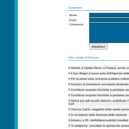
Commenti
Nome
Email
Commento
Altre notizie di Vicenza
Giostre a Campo Marzo a Pasqua, avviso pe
A San Biagio il nuovo polo dell'Agenzia dell
Per la prima volta cerimonia pubblica collett
Incontro di formazione sul turismo destinato a
Contributo acquisto biciclette a pedalata ass
Contributo acquisto biciclette a pedalata ass
Opera pia asili scuole materne, pubblicato 
CdA
Vicenza Calcio, seggiolini dello stadio perso
In occasione della Giornata della memoria
Arrivano a 65 i defibrillatori pubblici installat
“Il calabrone”, annullato lo spettacolo teatr