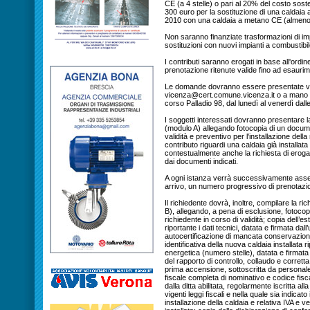
CE (a 4 stelle) o pari al 20% del costo sos
300 euro per la sostituzione di una caldaia 
2010 con una caldaia a metano CE (almeno a
Non saranno finanziate trasformazioni di imp
sostituzioni con nuovi impianti a combustibil
I contributi saranno erogati in base all'ordin
prenotazione ritenute valide fino ad esaurim
Le domande dovranno essere presentate via
vicenza@cert.comune.vicenza.it o a mano all
corso Palladio 98, dal lunedì al venerdì dalle
I soggetti interessati dovranno presentare l
(modulo A) allegando fotocopia di un documen
validità e preventivo per l'installazione della
contributo riguardi una caldaia già installat
contestualmente anche la richiesta di eroga
dai documenti indicati.
A ogni istanza verrà successivamente assegn
arrivo, un numero progressivo di prenotazio
Il richiedente dovrà, inoltre, compilare la r
B), allegando, a pena di esclusione, fotocop
richiedente in corso di validità; copia dell’est
riportante i dati tecnici, datata e firmata dal
autocertificazione di mancata conservazione
identificativa della nuova caldaia installata ri
energetica (numero stelle), datata e firmata 
del rapporto di controllo, collaudo e corretta 
prima accensione, sottoscritta da personale 
fiscale completa di nominativo e codice fiscal
dalla ditta abilitata, regolarmente iscritta 
vigenti leggi fiscali e nella quale sia indicat
installazione della caldaia e relativa IVA e v