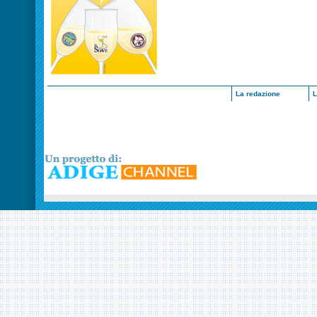
La redazione
L