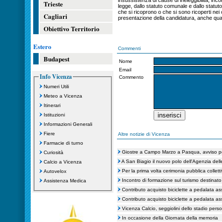
insussistenza di cause di ineleggibilità, incom
Trieste
legge, dallo statuto comunale e dallo statuto 
che si ricoprono o che si sono ricoperti nei 
Cagliari
presentazione della candidatura, anche qual
Obiettivo Territorio
Estero
Commenti
Budapest
Nome
Email
Info Vicenza
Commento
Numeri Utili
Meteo a Vicenza
Itinerari
Istituzioni
Informazioni Generali
Fiere
Altre notizie di Vicenza
Farmacie di turno
Giostre a Campo Marzo a Pasqua, avviso pe
Curiosità
A San Biagio il nuovo polo dell'Agenzia dell
Calcio a Vicenza
Per la prima volta cerimonia pubblica collett
Autovelox
Incontro di formazione sul turismo destinato a
Assistenza Medica
Contributo acquisto biciclette a pedalata ass
Contributo acquisto biciclette a pedalata ass
Vicenza Calcio, seggiolini dello stadio perso
In occasione della Giornata della memoria