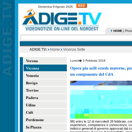
Domenica 9 Agosto 2026
HOME
|
Phot
ADIGE TV:
Home
Vicenza Sette
Verona
Luned� 5 Febbraio 2018
Opera pia asili scuole materne, pu
Vicenza
un componente del CdA
Venezia
Rovigo
Treviso
Padova
Udine
Cult
Pordenone
98) entro le 12 di mercoledì 28 febbraio, co
esperienze, competenze e conoscenze, corre
In Piazza
indirizzi generali di governo approvati dal c