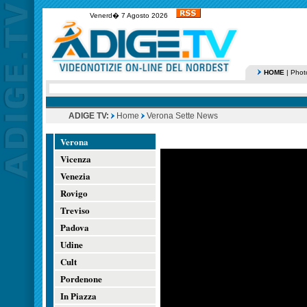
Venerd� 7 Agosto 2026
HOME
|
Phot
ADIGE TV:
Home
Verona Sette News
Verona
Vicenza
Venezia
Rovigo
Treviso
Padova
Udine
Cult
Pordenone
In Piazza