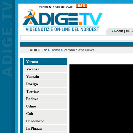
Venerd� 7 Agosto 2026
HOME
|
Phot
ADIGE TV:
Home
Verona Sette News
Verona
Vicenza
Venezia
Rovigo
Treviso
Padova
Udine
Cult
Pordenone
In Piazza