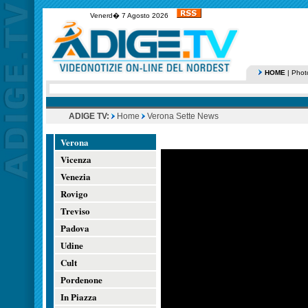
Venerd� 7 Agosto 2026
HOME
|
Phot
ADIGE TV:
Home
Verona Sette News
Verona
Vicenza
Venezia
Rovigo
Treviso
Padova
Udine
Cult
Pordenone
In Piazza