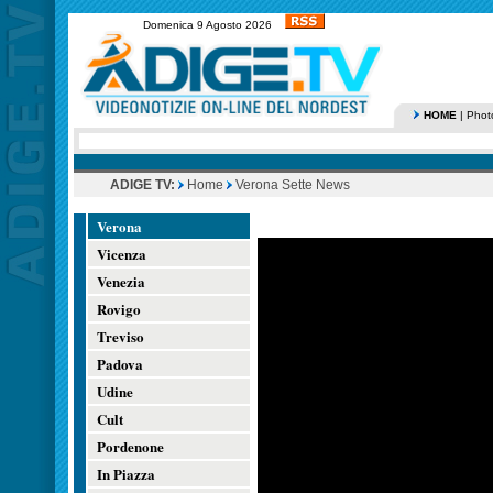
Domenica 9 Agosto 2026
HOME
|
Phot
ADIGE TV:
Home
Verona Sette News
Verona
Vicenza
Venezia
Rovigo
Treviso
Padova
Udine
Cult
Pordenone
In Piazza