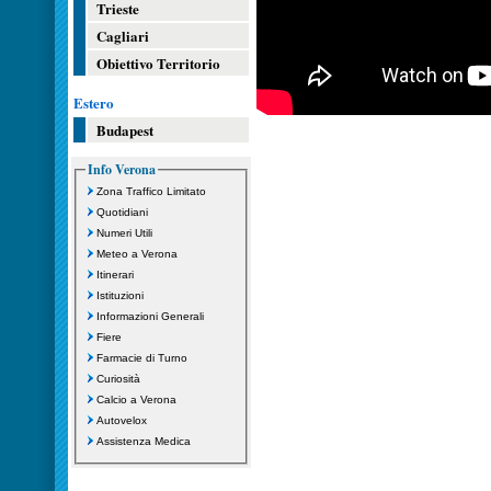
Trieste
Cagliari
Obiettivo Territorio
Estero
Budapest
Info Verona
Zona Traffico Limitato
Quotidiani
Numeri Utili
Meteo a Verona
Itinerari
Istituzioni
Informazioni Generali
Fiere
Farmacie di Turno
Curiosità
Calcio a Verona
Autovelox
Assistenza Medica