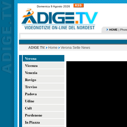
Domenica 9 Agosto 2026
HOME
|
Phot
ADIGE TV:
Home
Verona Sette News
Verona
Vicenza
Venezia
Rovigo
Treviso
Padova
Udine
Cult
Pordenone
In Piazza