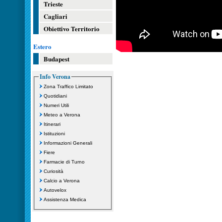
Trieste
Cagliari
Obiettivo Territorio
Estero
Budapest
Info Verona
Zona Traffico Limitato
Quotidiani
Numeri Utili
Meteo a Verona
Itinerari
Istituzioni
Informazioni Generali
Fiere
Farmacie di Turno
Curiosità
Calcio a Verona
Autovelox
Assistenza Medica