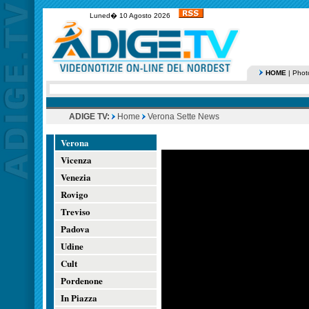
Luned� 10 Agosto 2026
HOME
|
Phot
ADIGE TV:
Home
Verona Sette News
Verona
Vicenza
Venezia
Rovigo
Treviso
Padova
Udine
Cult
Pordenone
In Piazza