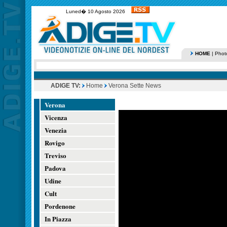
Luned� 10 Agosto 2026
HOME
|
Phot
ADIGE TV:
Home
Verona Sette News
Verona
Vicenza
Venezia
Rovigo
Treviso
Padova
Udine
Cult
Pordenone
In Piazza