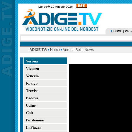
Luned� 10 Agosto 2026
HOME
|
Phot
ADIGE TV:
Home
Verona Sette News
Verona
Vicenza
Venezia
Rovigo
Treviso
Padova
Udine
Cult
Pordenone
In Piazza