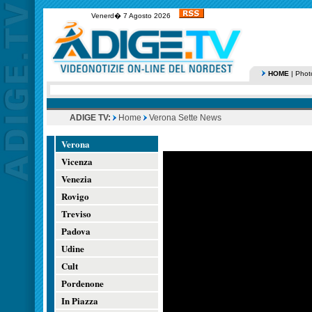
Venerd� 7 Agosto 2026
HOME
|
Phot
ADIGE TV:
Home
Verona Sette News
Verona
Vicenza
Venezia
Rovigo
Treviso
Padova
Udine
Cult
Pordenone
In Piazza