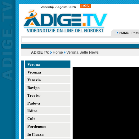
Venerd� 7 Agosto 2026
HOME
|
Phot
ADIGE TV:
Home
Verona Sette News
Verona
Vicenza
Venezia
Rovigo
Treviso
Padova
Udine
Cult
Pordenone
In Piazza