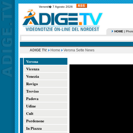
Venerd� 7 Agosto 2026
HOME
|
Phot
ADIGE TV:
Home
Verona Sette News
Verona
Vicenza
Venezia
Rovigo
Treviso
Padova
Udine
Cult
Pordenone
In Piazza