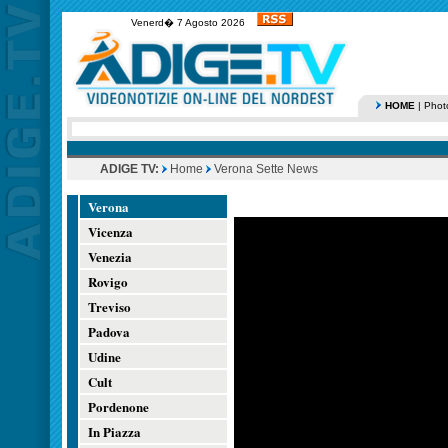
Venerd� 7 Agosto 2026
HOME
|
Phot
ADIGE TV:
Home
Verona Sette News
Verona
Vicenza
Venezia
Rovigo
Treviso
Padova
Udine
Cult
Pordenone
In Piazza