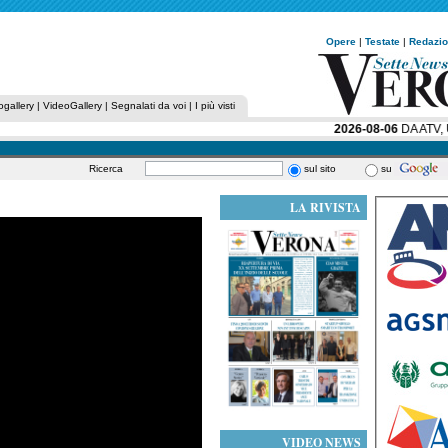
Opere
|
Testate
|
Redazi
ogallery
|
VideoGallery
|
Segnalati da voi
|
I più visti
2026-08-06
DA ATV, U
Ricerca
sul sito
su
LA RIVISTA
VIDEO NEWS