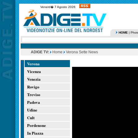
Venerd� 7 Agosto 2026
HOME
|
Phot
ADIGE TV:
Home
Verona Sette News
Verona
Vicenza
Venezia
Rovigo
Treviso
Padova
Udine
Cult
Pordenone
In Piazza