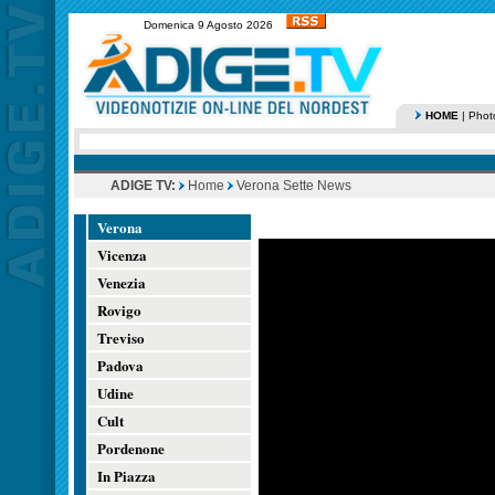
Domenica 9 Agosto 2026
HOME
|
Phot
ADIGE TV:
Home
Verona Sette News
Verona
Vicenza
Venezia
Rovigo
Treviso
Padova
Udine
Cult
Pordenone
In Piazza