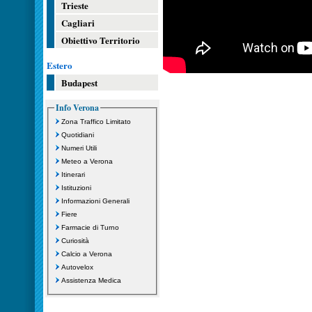
Trieste
Cagliari
Obiettivo Territorio
Estero
Budapest
Info Verona
Zona Traffico Limitato
Quotidiani
Numeri Utili
Meteo a Verona
Itinerari
Istituzioni
Informazioni Generali
Fiere
Farmacie di Turno
Curiosità
Calcio a Verona
Autovelox
Assistenza Medica