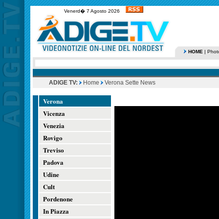
Venerd� 7 Agosto 2026
HOME
|
Phot
ADIGE TV:
Home
Verona Sette News
Verona
Vicenza
Venezia
Rovigo
Treviso
Padova
Udine
Cult
Pordenone
In Piazza