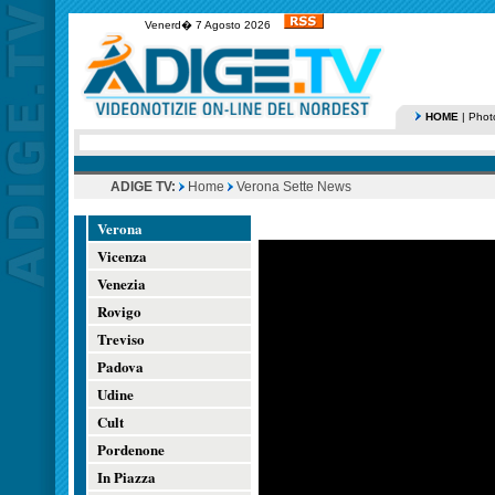
Venerd� 7 Agosto 2026
HOME
|
Phot
ADIGE TV:
Home
Verona Sette News
Verona
Vicenza
Venezia
Rovigo
Treviso
Padova
Udine
Cult
Pordenone
In Piazza