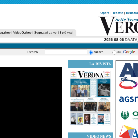
Opere
|
Testate
|
Redazi
ogallery
|
VideoGallery
|
Segnalati da voi
|
I più visti
2026-08-06
DA ATV, 
Ricerca
sul sito
su
LA RIVISTA
VIDEO NEWS