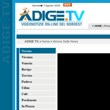
Venerd� 7 Agosto 2026
HOME
|
Phot
ADIGE TV:
Home
Verona Sette News
Verona
Vicenza
Venezia
Rovigo
Treviso
Padova
Udine
Cult
Pordenone
In Piazza